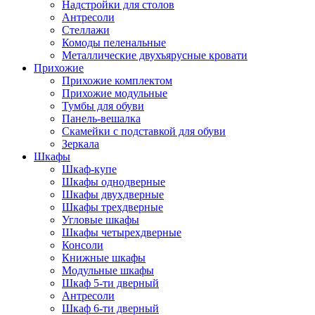
Надстройки для столов
Антресоли
Стеллажи
Комоды пеленальные
Металлические двухъярусные кровати
Прихожие
Прихожие комплектом
Прихожие модульные
Тумбы для обуви
Панель-вешалка
Скамейки с подставкой для обуви
Зеркала
Шкафы
Шкаф-купе
Шкафы однодверные
Шкафы двухдверные
Шкафы трехдверные
Угловые шкафы
Шкафы четырехдверные
Консоли
Книжные шкафы
Модульные шкафы
Шкаф 5-ти дверный
Антресоли
Шкаф 6-ти дверный