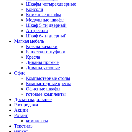
Шкафы четырехдверные
Консоли
Книжные шкафы
Модульные шкафы
Шкаф 5-ти дверный
Антресоли
Шкаф 6-ти дверный
Мягкая мебель
Кресла-качалки
Банкетки и пуфики
Кресла
Диваны прямые
Диваны угловые
Офис
Компьютерные столы
Компьютерные кресла
Офисные шкафы
готовые комплекты
Доски гладильные
Распродажа
Акции
Ротанг
комплекты
Текстиль
маркет