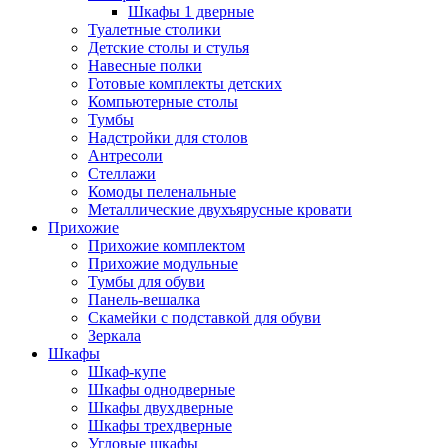
Шкафы 1 дверные
Туалетные столики
Детские столы и стулья
Навесные полки
Готовые комплекты детских
Компьютерные столы
Тумбы
Надстройки для столов
Антресоли
Стеллажи
Комоды пеленальные
Металлические двухъярусные кровати
Прихожие
Прихожие комплектом
Прихожие модульные
Тумбы для обуви
Панель-вешалка
Скамейки с подставкой для обуви
Зеркала
Шкафы
Шкаф-купе
Шкафы однодверные
Шкафы двухдверные
Шкафы трехдверные
Угловые шкафы