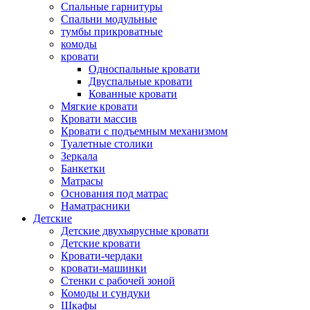
Спальные гарнитуры
Спальни модульные
тумбы прикроватные
комоды
кровати
Односпальные кровати
Двуспальные кровати
Кованные кровати
Мягкие кровати
Кровати массив
Кровати с подъемным механизмом
Туалетные столики
Зеркала
Банкетки
Матрасы
Основания под матрас
Наматрасники
Детские
Детские двухъярусные кровати
Детские кровати
Кровати-чердаки
кровати-машинки
Стенки с рабочей зоной
Комоды и сундуки
Шкафы