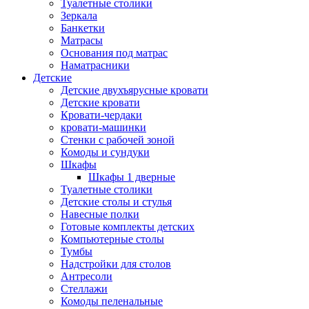
Туалетные столики
Зеркала
Банкетки
Матрасы
Основания под матрас
Наматрасники
Детские
Детские двухъярусные кровати
Детские кровати
Кровати-чердаки
кровати-машинки
Стенки с рабочей зоной
Комоды и сундуки
Шкафы
Шкафы 1 дверные
Туалетные столики
Детские столы и стулья
Навесные полки
Готовые комплекты детских
Компьютерные столы
Тумбы
Надстройки для столов
Антресоли
Стеллажи
Комоды пеленальные