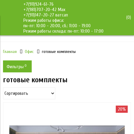
+7(911)924-61-76
+7(981)707-20-42 Max
+7(911)147-20-27 ватсап
(
0
)
Режим работы офиса:
ДМС-Мебель
пн-пт: 10:00 - 20:00, сб.: 11:00 - 19:00
Режим работы склада: пн-пт: 10:00 - 17:00
Главная
Офис
готовые комплекты
0
Фильтры
готовые комплекты
Производитель
Стенд мебель
Цена
Применить
20%
18 390
18 390