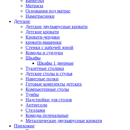
Банкетки
Матрасы
Основания под матрас
Наматрасники
Детские
Детские двухъярусные кровати
Детские кровати
Кровати-чердаки
кровати-машинки
Стенки с рабочей зоной
Комоды и сундуки
Шкафы
Шкафы 1 дверные
Туалетные столики
Детские столы и стулья
Навесные полки
Готовые комплекты детских
Компьютерные столы
Тумбы
Надстройки для столов
Антресоли
Стеллажи
Комоды пеленальные
Металлические двухъярусные кровати
Прихожие