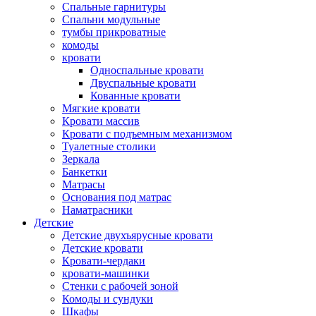
Спальные гарнитуры
Спальни модульные
тумбы прикроватные
комоды
кровати
Односпальные кровати
Двуспальные кровати
Кованные кровати
Мягкие кровати
Кровати массив
Кровати с подъемным механизмом
Туалетные столики
Зеркала
Банкетки
Матрасы
Основания под матрас
Наматрасники
Детские
Детские двухъярусные кровати
Детские кровати
Кровати-чердаки
кровати-машинки
Стенки с рабочей зоной
Комоды и сундуки
Шкафы