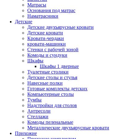
Матрасы
Основания под матрас
Наматрасники
Детские
Детские двухъярусные кровати
Детские кровати
Кровати-чердаки
кровати-машинки
Стенки с рабочей зоной
Комоды и сундуки
Шкафы
Шкафы 1 дверные
Туалетные столики
Детские столы и стулья
Навесные полки
Готовые комплекты детских
Компьютерные столы
Тумбы
Надстройки для столов
Антресоли
Стеллажи
Комоды пеленальные
Металлические двухъярусные кровати
Прихожие
Прихожие комплектом