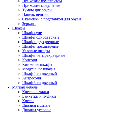
Прихожие комплектом
Прихожие модульные
Тумбы для обуви
Панель-вешалка
Скамейки с подставкой для обуви
Зеркала
Шкафы
Шкаф-купе
Шкафы однодверные
Шкафы двухдверные
Шкафы трехдверные
Угловые шкафы
Шкафы четырехдверные
Консоли
Книжные шкафы
Модульные шкафы
Шкаф 5-ти дверный
Антресоли
Шкаф 6-ти дверный
Мягкая мебель
Кресла-качалки
Банкетки и пуфики
Кресла
Диваны прямые
Диваны угловые