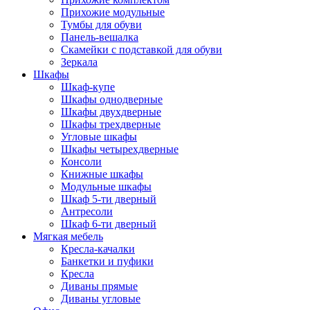
Прихожие модульные
Тумбы для обуви
Панель-вешалка
Скамейки с подставкой для обуви
Зеркала
Шкафы
Шкаф-купе
Шкафы однодверные
Шкафы двухдверные
Шкафы трехдверные
Угловые шкафы
Шкафы четырехдверные
Консоли
Книжные шкафы
Модульные шкафы
Шкаф 5-ти дверный
Антресоли
Шкаф 6-ти дверный
Мягкая мебель
Кресла-качалки
Банкетки и пуфики
Кресла
Диваны прямые
Диваны угловые