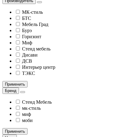
Производитель
МК-стиль
БТС
Мебель Град
Бурэ
Горизонт
Миф
Стенд мебель
Дисави
ДСВ
Интерьер центр
ТЭКС
Применить
Бренд
Стенд Мебель
мк-стиль
миф
моби
Применить