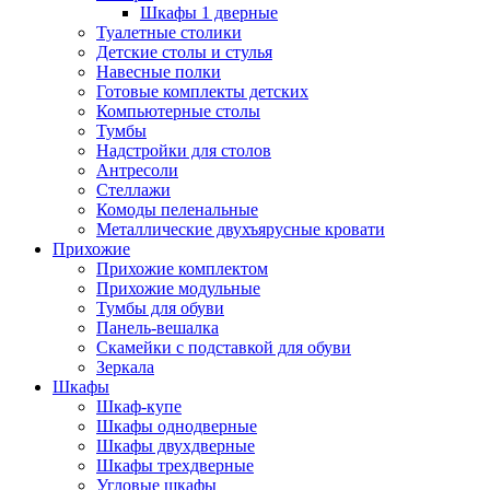
Шкафы 1 дверные
Туалетные столики
Детские столы и стулья
Навесные полки
Готовые комплекты детских
Компьютерные столы
Тумбы
Надстройки для столов
Антресоли
Стеллажи
Комоды пеленальные
Металлические двухъярусные кровати
Прихожие
Прихожие комплектом
Прихожие модульные
Тумбы для обуви
Панель-вешалка
Скамейки с подставкой для обуви
Зеркала
Шкафы
Шкаф-купе
Шкафы однодверные
Шкафы двухдверные
Шкафы трехдверные
Угловые шкафы