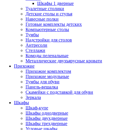
Шкафы 1 дверные
Туалетные столики
Детские столы и стулья
Навесные полки
Готовые комплекты детских
Компьютерные столы
Тумбы
Надстройки для столов
Антресоли
Стеллажи
Комоды пеленальные
Металлические двухъярусные кровати
Прихожие
Прихожие комплектом
Прихожие модульные
Тумбы для обуви
Панель-вешалка
Скамейки с подставкой для обуви
Зеркала
Шкафы
Шкаф-купе
Шкафы однодверные
Шкафы двухдверные
Шкафы трехдверные
Угловые шкафы