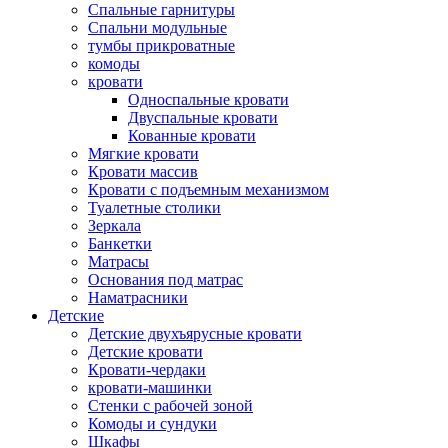
Спальные гарнитуры
Спальни модульные
тумбы прикроватные
комоды
кровати
Односпальные кровати
Двуспальные кровати
Кованные кровати
Мягкие кровати
Кровати массив
Кровати с подъемным механизмом
Туалетные столики
Зеркала
Банкетки
Матрасы
Основания под матрас
Наматрасники
Детские
Детские двухъярусные кровати
Детские кровати
Кровати-чердаки
кровати-машинки
Стенки с рабочей зоной
Комоды и сундуки
Шкафы