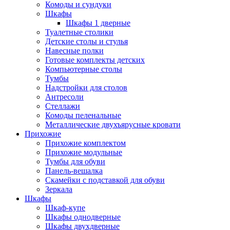
Комоды и сундуки
Шкафы
Шкафы 1 дверные
Туалетные столики
Детские столы и стулья
Навесные полки
Готовые комплекты детских
Компьютерные столы
Тумбы
Надстройки для столов
Антресоли
Стеллажи
Комоды пеленальные
Металлические двухъярусные кровати
Прихожие
Прихожие комплектом
Прихожие модульные
Тумбы для обуви
Панель-вешалка
Скамейки с подставкой для обуви
Зеркала
Шкафы
Шкаф-купе
Шкафы однодверные
Шкафы двухдверные