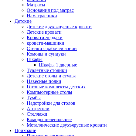
Матрасы
Основания под матрас
Наматрасники
Детские
Детские двухъярусные кровати
Детские кровати
Кровати-чердаки
кровати-машинки
Стенки с рабочей зоной
Комоды и сундуки
Шкафы
Шкафы 1 дверные
Туалетные столики
Детские столы и стулья
Навесные полки
Готовые комплекты детских
Компьютерные столы
Тумбы
Надстройки для столов
Антресоли
Стеллажи
Комоды пеленальные
Металлические двухъярусные кровати
Прихожие
Прихожие комплектом