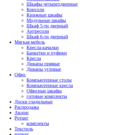
Шкафы четырехдверные
Консоли
Книжные шкафы
Модульные шкафы
Шкаф 5-ти дверный
Антресоли
Шкаф 6-ти дверный
Мягкая мебель
Кресла-качалки
Банкетки и пуфики
Кресла
Диваны прямые
Диваны угловые
Офис
Компьютерные столы
Компьютерные кресла
Офисные шкафы
готовые комплекты
Доски гладильные
Распродажа
Акции
Ротанг
комплекты
Текстиль
маркет