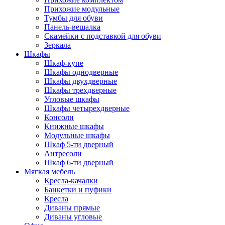
Прихожие модульные
Тумбы для обуви
Панель-вешалка
Скамейки с подставкой для обуви
Зеркала
Шкафы
Шкаф-купе
Шкафы однодверные
Шкафы двухдверные
Шкафы трехдверные
Угловые шкафы
Шкафы четырехдверные
Консоли
Книжные шкафы
Модульные шкафы
Шкаф 5-ти дверный
Антресоли
Шкаф 6-ти дверный
Мягкая мебель
Кресла-качалки
Банкетки и пуфики
Кресла
Диваны прямые
Диваны угловые