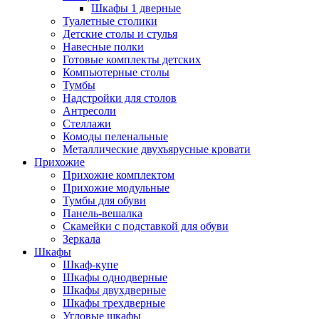
Шкафы 1 дверные
Туалетные столики
Детские столы и стулья
Навесные полки
Готовые комплекты детских
Компьютерные столы
Тумбы
Надстройки для столов
Антресоли
Стеллажи
Комоды пеленальные
Металлические двухъярусные кровати
Прихожие
Прихожие комплектом
Прихожие модульные
Тумбы для обуви
Панель-вешалка
Скамейки с подставкой для обуви
Зеркала
Шкафы
Шкаф-купе
Шкафы однодверные
Шкафы двухдверные
Шкафы трехдверные
Угловые шкафы