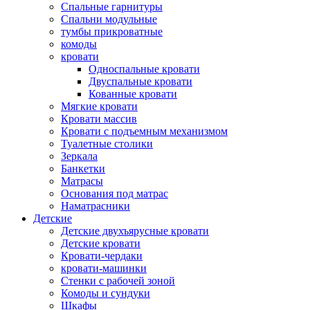
Спальные гарнитуры
Спальни модульные
тумбы прикроватные
комоды
кровати
Односпальные кровати
Двуспальные кровати
Кованные кровати
Мягкие кровати
Кровати массив
Кровати с подъемным механизмом
Туалетные столики
Зеркала
Банкетки
Матрасы
Основания под матрас
Наматрасники
Детские
Детские двухъярусные кровати
Детские кровати
Кровати-чердаки
кровати-машинки
Стенки с рабочей зоной
Комоды и сундуки
Шкафы