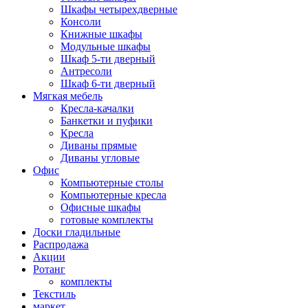
Шкафы четырехдверные
Консоли
Книжные шкафы
Модульные шкафы
Шкаф 5-ти дверный
Антресоли
Шкаф 6-ти дверный
Мягкая мебель
Кресла-качалки
Банкетки и пуфики
Кресла
Диваны прямые
Диваны угловые
Офис
Компьютерные столы
Компьютерные кресла
Офисные шкафы
готовые комплекты
Доски гладильные
Распродажа
Акции
Ротанг
комплекты
Текстиль
маркет