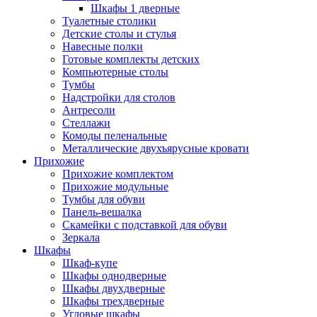
Шкафы 1 дверные
Туалетные столики
Детские столы и стулья
Навесные полки
Готовые комплекты детских
Компьютерные столы
Тумбы
Надстройки для столов
Антресоли
Стеллажи
Комоды пеленальные
Металлические двухъярусные кровати
Прихожие
Прихожие комплектом
Прихожие модульные
Тумбы для обуви
Панель-вешалка
Скамейки с подставкой для обуви
Зеркала
Шкафы
Шкаф-купе
Шкафы однодверные
Шкафы двухдверные
Шкафы трехдверные
Угловые шкафы