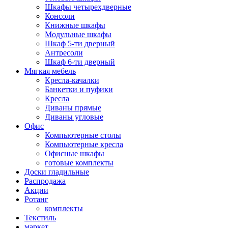
Шкафы четырехдверные
Консоли
Книжные шкафы
Модульные шкафы
Шкаф 5-ти дверный
Антресоли
Шкаф 6-ти дверный
Мягкая мебель
Кресла-качалки
Банкетки и пуфики
Кресла
Диваны прямые
Диваны угловые
Офис
Компьютерные столы
Компьютерные кресла
Офисные шкафы
готовые комплекты
Доски гладильные
Распродажа
Акции
Ротанг
комплекты
Текстиль
маркет