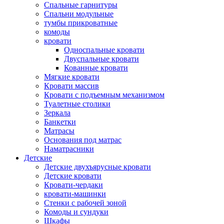
Спальные гарнитуры
Спальни модульные
тумбы прикроватные
комоды
кровати
Односпальные кровати
Двуспальные кровати
Кованные кровати
Мягкие кровати
Кровати массив
Кровати с подъемным механизмом
Туалетные столики
Зеркала
Банкетки
Матрасы
Основания под матрас
Наматрасники
Детские
Детские двухъярусные кровати
Детские кровати
Кровати-чердаки
кровати-машинки
Стенки с рабочей зоной
Комоды и сундуки
Шкафы