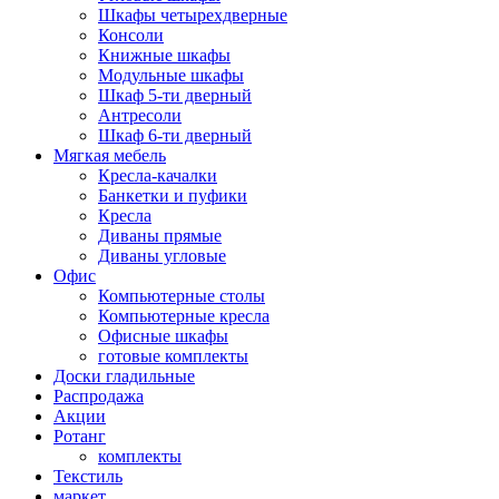
Шкафы четырехдверные
Консоли
Книжные шкафы
Модульные шкафы
Шкаф 5-ти дверный
Антресоли
Шкаф 6-ти дверный
Мягкая мебель
Кресла-качалки
Банкетки и пуфики
Кресла
Диваны прямые
Диваны угловые
Офис
Компьютерные столы
Компьютерные кресла
Офисные шкафы
готовые комплекты
Доски гладильные
Распродажа
Акции
Ротанг
комплекты
Текстиль
маркет