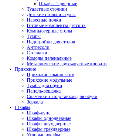
Шкафы 1 дверные
Туалетные столики
Детские столы и стулья
Навесные полки
Готовые комплекты детских
Компьютерные столы
Тумбы
Надстройки для столов
Антресоли
Стеллажи
Комоды пеленальные
Металлические двухъярусные кровати
Прихожие
Прихожие комплектом
Прихожие модульные
Тумбы для обуви
Панель-вешалка
Скамейки с подставкой для обуви
Зеркала
Шкафы
Шкаф-купе
Шкафы однодверные
Шкафы двухдверные
Шкафы трехдверные
Угловые шкафы