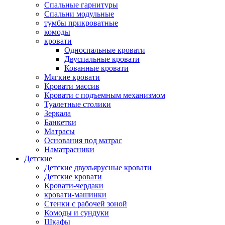
Спальные гарнитуры
Спальни модульные
тумбы прикроватные
комоды
кровати
Односпальные кровати
Двуспальные кровати
Кованные кровати
Мягкие кровати
Кровати массив
Кровати с подъемным механизмом
Туалетные столики
Зеркала
Банкетки
Матрасы
Основания под матрас
Наматрасники
Детские
Детские двухъярусные кровати
Детские кровати
Кровати-чердаки
кровати-машинки
Стенки с рабочей зоной
Комоды и сундуки
Шкафы