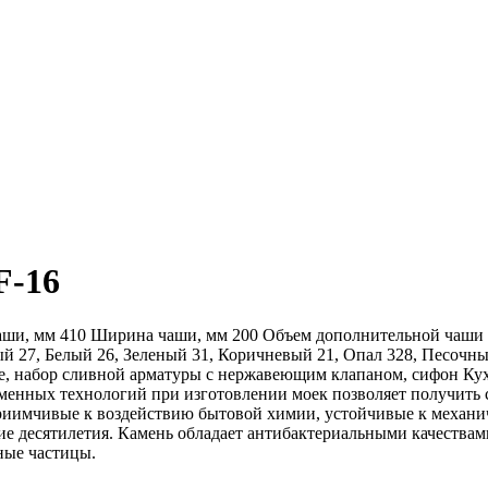
F-16
аши, мм 410 Ширина чаши, мм 200 Объем дополнительной чаши 2
, Белый 26, Зеленый 31, Коричневый 21, Опал 328, Песочный 3
ке, набор сливной арматуры с нержавеющим клапаном, сифон К
еменных технологий при изготовлении моек позволяет получить
приимчивые к воздействию бытовой химии, устойчивые к механ
е десятилетия. Камень обладает антибактериальными качества
ные частицы.