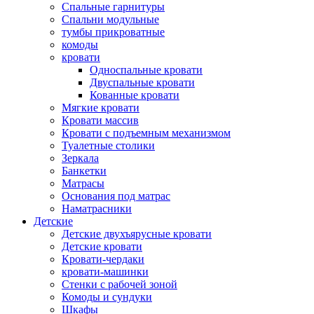
Спальные гарнитуры
Спальни модульные
тумбы прикроватные
комоды
кровати
Односпальные кровати
Двуспальные кровати
Кованные кровати
Мягкие кровати
Кровати массив
Кровати с подъемным механизмом
Туалетные столики
Зеркала
Банкетки
Матрасы
Основания под матрас
Наматрасники
Детские
Детские двухъярусные кровати
Детские кровати
Кровати-чердаки
кровати-машинки
Стенки с рабочей зоной
Комоды и сундуки
Шкафы