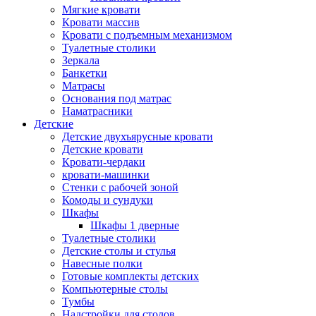
Мягкие кровати
Кровати массив
Кровати с подъемным механизмом
Туалетные столики
Зеркала
Банкетки
Матрасы
Основания под матрас
Наматрасники
Детские
Детские двухъярусные кровати
Детские кровати
Кровати-чердаки
кровати-машинки
Стенки с рабочей зоной
Комоды и сундуки
Шкафы
Шкафы 1 дверные
Туалетные столики
Детские столы и стулья
Навесные полки
Готовые комплекты детских
Компьютерные столы
Тумбы
Надстройки для столов