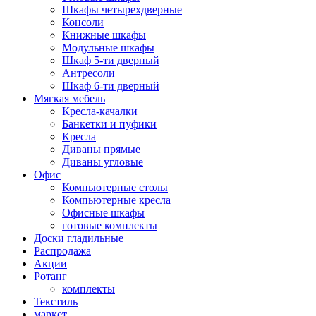
Шкафы четырехдверные
Консоли
Книжные шкафы
Модульные шкафы
Шкаф 5-ти дверный
Антресоли
Шкаф 6-ти дверный
Мягкая мебель
Кресла-качалки
Банкетки и пуфики
Кресла
Диваны прямые
Диваны угловые
Офис
Компьютерные столы
Компьютерные кресла
Офисные шкафы
готовые комплекты
Доски гладильные
Распродажа
Акции
Ротанг
комплекты
Текстиль
маркет