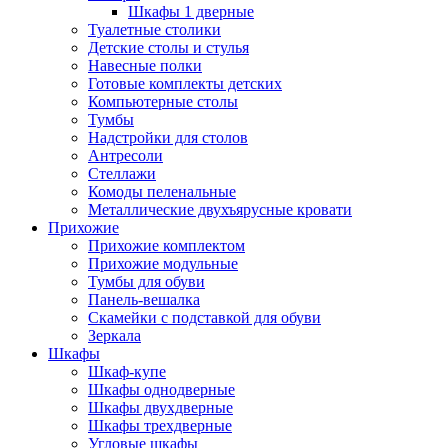
Шкафы 1 дверные
Туалетные столики
Детские столы и стулья
Навесные полки
Готовые комплекты детских
Компьютерные столы
Тумбы
Надстройки для столов
Антресоли
Стеллажи
Комоды пеленальные
Металлические двухъярусные кровати
Прихожие
Прихожие комплектом
Прихожие модульные
Тумбы для обуви
Панель-вешалка
Скамейки с подставкой для обуви
Зеркала
Шкафы
Шкаф-купе
Шкафы однодверные
Шкафы двухдверные
Шкафы трехдверные
Угловые шкафы