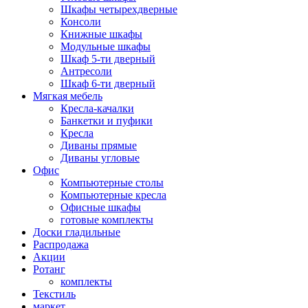
Шкафы четырехдверные
Консоли
Книжные шкафы
Модульные шкафы
Шкаф 5-ти дверный
Антресоли
Шкаф 6-ти дверный
Мягкая мебель
Кресла-качалки
Банкетки и пуфики
Кресла
Диваны прямые
Диваны угловые
Офис
Компьютерные столы
Компьютерные кресла
Офисные шкафы
готовые комплекты
Доски гладильные
Распродажа
Акции
Ротанг
комплекты
Текстиль
маркет