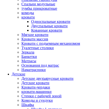
Спальни модульные
тумбы прикроватные
комоды
кровати
Односпальные кровати
Двуспальные кровати
Кованные кровати
Мягкие кровати
Кровати массив
Кровати с подъемным механизмом
Туалетные столики
Зеркала
Банкетки
Матрасы
Основания под матрас
Наматрасники
Детские
Детские двухъярусные кровати
Детские кровати
Кровати-чердаки
кровати-машинки
Стенки с рабочей зоной
Комоды и сундуки
Шкафы