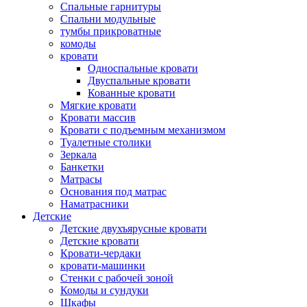
Спальные гарнитуры
Спальни модульные
тумбы прикроватные
комоды
кровати
Односпальные кровати
Двуспальные кровати
Кованные кровати
Мягкие кровати
Кровати массив
Кровати с подъемным механизмом
Туалетные столики
Зеркала
Банкетки
Матрасы
Основания под матрас
Наматрасники
Детские
Детские двухъярусные кровати
Детские кровати
Кровати-чердаки
кровати-машинки
Стенки с рабочей зоной
Комоды и сундуки
Шкафы