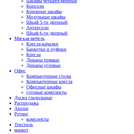
Шкафы четырехдверные
Консоли
Книжные шкафы
Модульные шкафы
Шкаф 5-ти дверный
Антресоли
Шкаф 6-ти дверный
Мягкая мебель
Кресла-качалки
Банкетки и пуфики
Кресла
Диваны прямые
Диваны угловые
Офис
Компьютерные столы
Компьютерные кресла
Офисные шкафы
готовые комплекты
Доски гладильные
Распродажа
Акции
Ротанг
комплекты
Текстиль
маркет