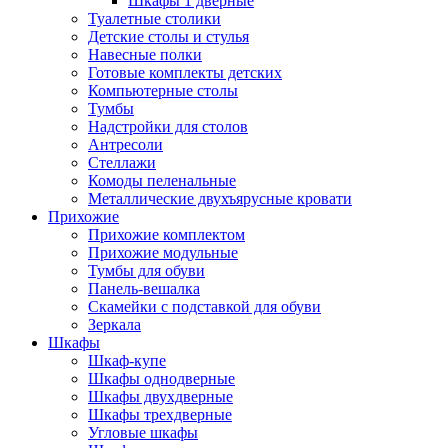
Шкафы 1 дверные
Туалетные столики
Детские столы и стулья
Навесные полки
Готовые комплекты детских
Компьютерные столы
Тумбы
Надстройки для столов
Антресоли
Стеллажи
Комоды пеленальные
Металлические двухъярусные кровати
Прихожие
Прихожие комплектом
Прихожие модульные
Тумбы для обуви
Панель-вешалка
Скамейки с подставкой для обуви
Зеркала
Шкафы
Шкаф-купе
Шкафы однодверные
Шкафы двухдверные
Шкафы трехдверные
Угловые шкафы