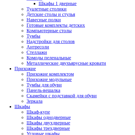
Шкафы 1 дверные
Туалетные столики
Детские столы и стулья
Навесные полки
Готовые комплекты детских
Компьютерные столы
Тумбы
Надстройки для столов
Антресоли
Стеллажи
Комоды пеленальные
Металлические двухъярусные кровати
Прихожие
Прихожие комплектом
Прихожие модульные
Тумбы для обуви
Панель-вешалка
Скамейки с подставкой для обуви
Зеркала
Шкафы
Шкаф-купе
Шкафы однодверные
Шкафы двухдверные
Шкафы трехдверные
Угловые шкафы