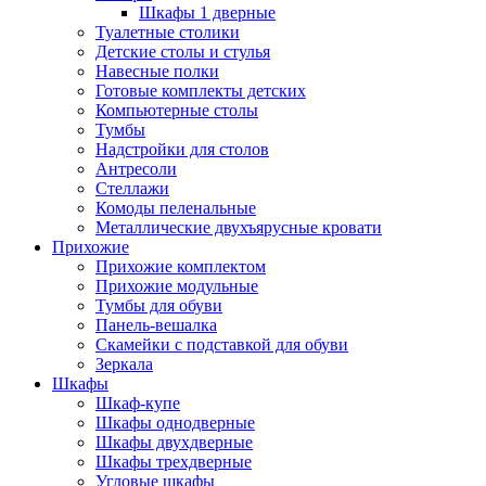
Шкафы 1 дверные
Туалетные столики
Детские столы и стулья
Навесные полки
Готовые комплекты детских
Компьютерные столы
Тумбы
Надстройки для столов
Антресоли
Стеллажи
Комоды пеленальные
Металлические двухъярусные кровати
Прихожие
Прихожие комплектом
Прихожие модульные
Тумбы для обуви
Панель-вешалка
Скамейки с подставкой для обуви
Зеркала
Шкафы
Шкаф-купе
Шкафы однодверные
Шкафы двухдверные
Шкафы трехдверные
Угловые шкафы