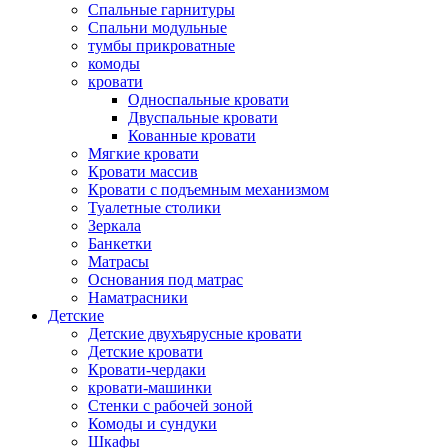
Спальные гарнитуры
Спальни модульные
тумбы прикроватные
комоды
кровати
Односпальные кровати
Двуспальные кровати
Кованные кровати
Мягкие кровати
Кровати массив
Кровати с подъемным механизмом
Туалетные столики
Зеркала
Банкетки
Матрасы
Основания под матрас
Наматрасники
Детские
Детские двухъярусные кровати
Детские кровати
Кровати-чердаки
кровати-машинки
Стенки с рабочей зоной
Комоды и сундуки
Шкафы