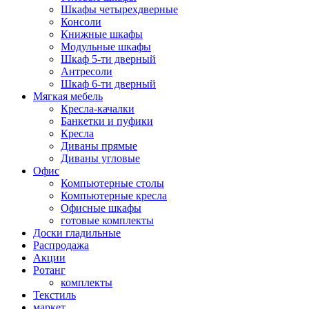
Шкафы четырехдверные
Консоли
Книжные шкафы
Модульные шкафы
Шкаф 5-ти дверный
Антресоли
Шкаф 6-ти дверный
Мягкая мебель
Кресла-качалки
Банкетки и пуфики
Кресла
Диваны прямые
Диваны угловые
Офис
Компьютерные столы
Компьютерные кресла
Офисные шкафы
готовые комплекты
Доски гладильные
Распродажа
Акции
Ротанг
комплекты
Текстиль
маркет