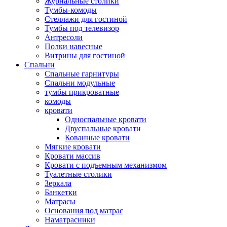
Журнальные столики
Тумбы-комоды
Стеллажи для гостиной
Тумбы под телевизор
Антресоли
Полки навесные
Витрины для гостиной
Спальни
Спальные гарнитуры
Спальни модульные
тумбы прикроватные
комоды
кровати
Односпальные кровати
Двуспальные кровати
Кованные кровати
Мягкие кровати
Кровати массив
Кровати с подъемным механизмом
Туалетные столики
Зеркала
Банкетки
Матрасы
Основания под матрас
Наматрасники