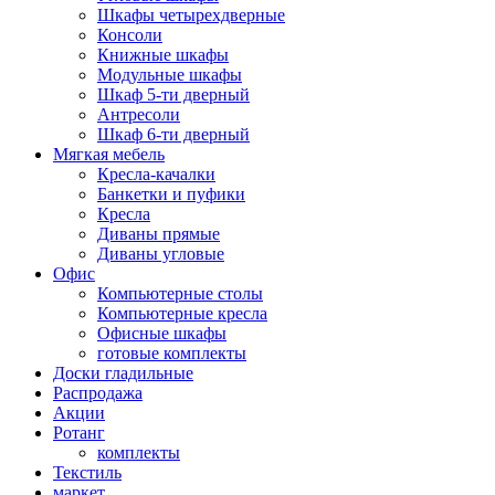
Шкафы четырехдверные
Консоли
Книжные шкафы
Модульные шкафы
Шкаф 5-ти дверный
Антресоли
Шкаф 6-ти дверный
Мягкая мебель
Кресла-качалки
Банкетки и пуфики
Кресла
Диваны прямые
Диваны угловые
Офис
Компьютерные столы
Компьютерные кресла
Офисные шкафы
готовые комплекты
Доски гладильные
Распродажа
Акции
Ротанг
комплекты
Текстиль
маркет