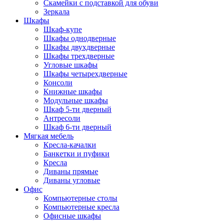
Скамейки с подставкой для обуви
Зеркала
Шкафы
Шкаф-купе
Шкафы однодверные
Шкафы двухдверные
Шкафы трехдверные
Угловые шкафы
Шкафы четырехдверные
Консоли
Книжные шкафы
Модульные шкафы
Шкаф 5-ти дверный
Антресоли
Шкаф 6-ти дверный
Мягкая мебель
Кресла-качалки
Банкетки и пуфики
Кресла
Диваны прямые
Диваны угловые
Офис
Компьютерные столы
Компьютерные кресла
Офисные шкафы