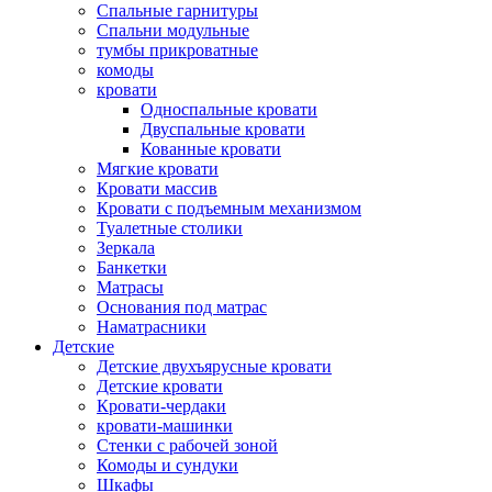
Спальные гарнитуры
Спальни модульные
тумбы прикроватные
комоды
кровати
Односпальные кровати
Двуспальные кровати
Кованные кровати
Мягкие кровати
Кровати массив
Кровати с подъемным механизмом
Туалетные столики
Зеркала
Банкетки
Матрасы
Основания под матрас
Наматрасники
Детские
Детские двухъярусные кровати
Детские кровати
Кровати-чердаки
кровати-машинки
Стенки с рабочей зоной
Комоды и сундуки
Шкафы