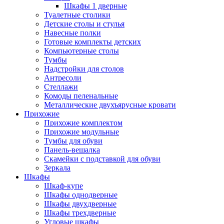
Шкафы 1 дверные
Туалетные столики
Детские столы и стулья
Навесные полки
Готовые комплекты детских
Компьютерные столы
Тумбы
Надстройки для столов
Антресоли
Стеллажи
Комоды пеленальные
Металлические двухъярусные кровати
Прихожие
Прихожие комплектом
Прихожие модульные
Тумбы для обуви
Панель-вешалка
Скамейки с подставкой для обуви
Зеркала
Шкафы
Шкаф-купе
Шкафы однодверные
Шкафы двухдверные
Шкафы трехдверные
Угловые шкафы