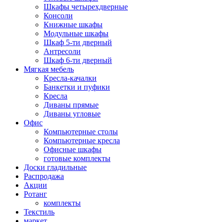
Шкафы четырехдверные
Консоли
Книжные шкафы
Модульные шкафы
Шкаф 5-ти дверный
Антресоли
Шкаф 6-ти дверный
Мягкая мебель
Кресла-качалки
Банкетки и пуфики
Кресла
Диваны прямые
Диваны угловые
Офис
Компьютерные столы
Компьютерные кресла
Офисные шкафы
готовые комплекты
Доски гладильные
Распродажа
Акции
Ротанг
комплекты
Текстиль
маркет