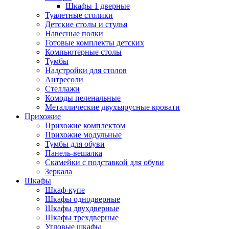
Шкафы 1 дверные
Туалетные столики
Детские столы и стулья
Навесные полки
Готовые комплекты детских
Компьютерные столы
Тумбы
Надстройки для столов
Антресоли
Стеллажи
Комоды пеленальные
Металлические двухъярусные кровати
Прихожие
Прихожие комплектом
Прихожие модульные
Тумбы для обуви
Панель-вешалка
Скамейки с подставкой для обуви
Зеркала
Шкафы
Шкаф-купе
Шкафы однодверные
Шкафы двухдверные
Шкафы трехдверные
Угловые шкафы