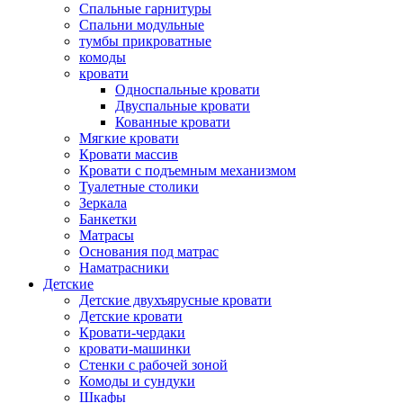
Спальные гарнитуры
Спальни модульные
тумбы прикроватные
комоды
кровати
Односпальные кровати
Двуспальные кровати
Кованные кровати
Мягкие кровати
Кровати массив
Кровати с подъемным механизмом
Туалетные столики
Зеркала
Банкетки
Матрасы
Основания под матрас
Наматрасники
Детские
Детские двухъярусные кровати
Детские кровати
Кровати-чердаки
кровати-машинки
Стенки с рабочей зоной
Комоды и сундуки
Шкафы