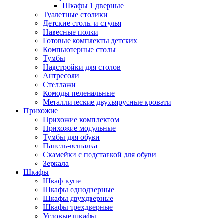
Шкафы 1 дверные
Туалетные столики
Детские столы и стулья
Навесные полки
Готовые комплекты детских
Компьютерные столы
Тумбы
Надстройки для столов
Антресоли
Стеллажи
Комоды пеленальные
Металлические двухъярусные кровати
Прихожие
Прихожие комплектом
Прихожие модульные
Тумбы для обуви
Панель-вешалка
Скамейки с подставкой для обуви
Зеркала
Шкафы
Шкаф-купе
Шкафы однодверные
Шкафы двухдверные
Шкафы трехдверные
Угловые шкафы