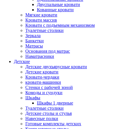
Двуспальные кровати
Кованные кровати
Мягкие кровати
Кровати массив
Кровати с подъемным механизмом
Туалетные столики
Зеркала
Банкетки
Матрасы
Основания под матрас
Наматрасники
Детские
Детские двухъярусные кровати
Детские кровати
Кровати-чердаки
кровати-машинки
Стенки с рабочей зоной
Комоды и сундуки
Шкафы
Шкафы 1 дверные
Туалетные столики
Детские столы и стулья
Навесные полки
Готовые комплекты детских
Компьютерные столы