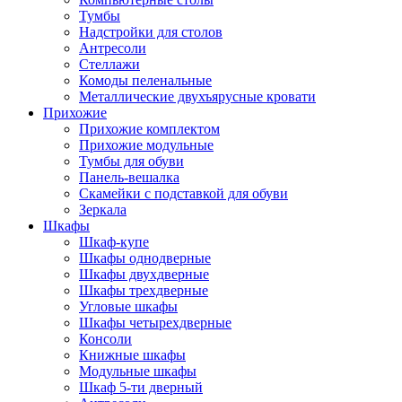
Тумбы
Надстройки для столов
Антресоли
Стеллажи
Комоды пеленальные
Металлические двухъярусные кровати
Прихожие
Прихожие комплектом
Прихожие модульные
Тумбы для обуви
Панель-вешалка
Скамейки с подставкой для обуви
Зеркала
Шкафы
Шкаф-купе
Шкафы однодверные
Шкафы двухдверные
Шкафы трехдверные
Угловые шкафы
Шкафы четырехдверные
Консоли
Книжные шкафы
Модульные шкафы
Шкаф 5-ти дверный