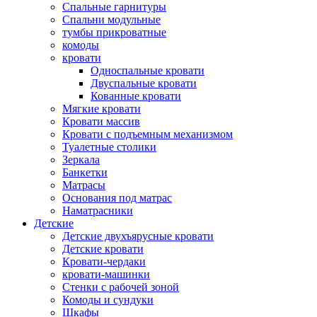
Спальные гарнитуры
Спальни модульные
тумбы прикроватные
комоды
кровати
Односпальные кровати
Двуспальные кровати
Кованные кровати
Мягкие кровати
Кровати массив
Кровати с подъемным механизмом
Туалетные столики
Зеркала
Банкетки
Матрасы
Основания под матрас
Наматрасники
Детские
Детские двухъярусные кровати
Детские кровати
Кровати-чердаки
кровати-машинки
Стенки с рабочей зоной
Комоды и сундуки
Шкафы