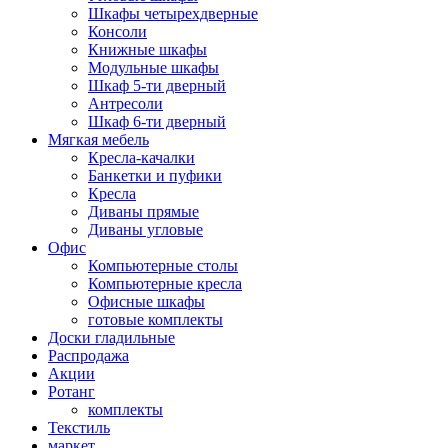
Шкафы четырехдверные
Консоли
Книжные шкафы
Модульные шкафы
Шкаф 5-ти дверный
Антресоли
Шкаф 6-ти дверный
Мягкая мебель
Кресла-качалки
Банкетки и пуфики
Кресла
Диваны прямые
Диваны угловые
Офис
Компьютерные столы
Компьютерные кресла
Офисные шкафы
готовые комплекты
Доски гладильные
Распродажа
Акции
Ротанг
комплекты
Текстиль
маркет