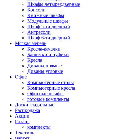
Шкафы четырехдверные
Консоли
Книжные шкафы
Модульные шкафы
Шкаф 5-ти дверный
Антресоли
Шкаф 6-ти дверный
Мягкая мебель
Кресла-качалки
Банкетки и пуфики
Кресла
Диваны прямые
Диваны угловые
Офис
Компьютерные столы
Компьютерные кресла
Офисные шкафы
готовые комплекты
Доски гладильные
Распродажа
Акции
Ротанг
комплекты
Текстиль
маркет