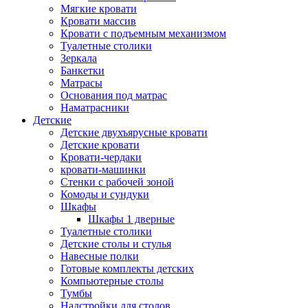
Мягкие кровати
Кровати массив
Кровати с подъемным механизмом
Туалетные столики
Зеркала
Банкетки
Матрасы
Основания под матрас
Наматрасники
Детские
Детские двухъярусные кровати
Детские кровати
Кровати-чердаки
кровати-машинки
Стенки с рабочей зоной
Комоды и сундуки
Шкафы
Шкафы 1 дверные
Туалетные столики
Детские столы и стулья
Навесные полки
Готовые комплекты детских
Компьютерные столы
Тумбы
Надстройки для столов