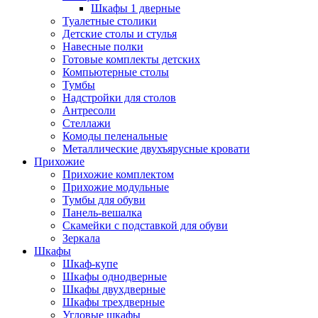
Шкафы 1 дверные
Туалетные столики
Детские столы и стулья
Навесные полки
Готовые комплекты детских
Компьютерные столы
Тумбы
Надстройки для столов
Антресоли
Стеллажи
Комоды пеленальные
Металлические двухъярусные кровати
Прихожие
Прихожие комплектом
Прихожие модульные
Тумбы для обуви
Панель-вешалка
Скамейки с подставкой для обуви
Зеркала
Шкафы
Шкаф-купе
Шкафы однодверные
Шкафы двухдверные
Шкафы трехдверные
Угловые шкафы