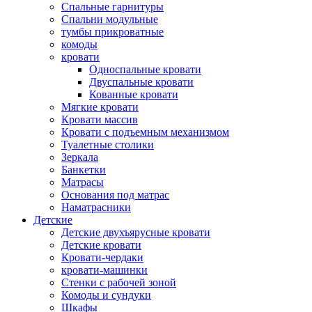
Спальные гарнитуры
Спальни модульные
тумбы прикроватные
комоды
кровати
Односпальные кровати
Двуспальные кровати
Кованные кровати
Мягкие кровати
Кровати массив
Кровати с подъемным механизмом
Туалетные столики
Зеркала
Банкетки
Матрасы
Основания под матрас
Наматрасники
Детские
Детские двухъярусные кровати
Детские кровати
Кровати-чердаки
кровати-машинки
Стенки с рабочей зоной
Комоды и сундуки
Шкафы