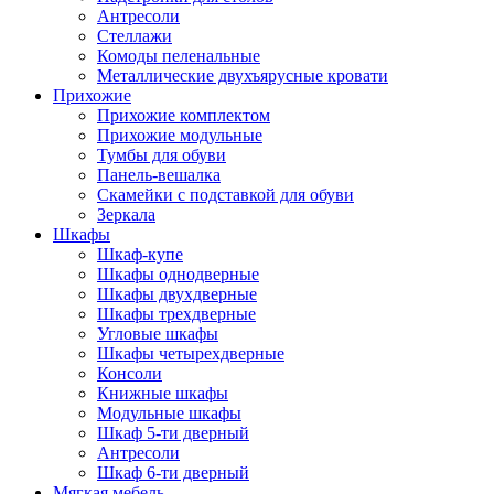
Антресоли
Стеллажи
Комоды пеленальные
Металлические двухъярусные кровати
Прихожие
Прихожие комплектом
Прихожие модульные
Тумбы для обуви
Панель-вешалка
Скамейки с подставкой для обуви
Зеркала
Шкафы
Шкаф-купе
Шкафы однодверные
Шкафы двухдверные
Шкафы трехдверные
Угловые шкафы
Шкафы четырехдверные
Консоли
Книжные шкафы
Модульные шкафы
Шкаф 5-ти дверный
Антресоли
Шкаф 6-ти дверный
Мягкая мебель