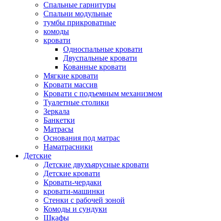
Спальные гарнитуры
Спальни модульные
тумбы прикроватные
комоды
кровати
Односпальные кровати
Двуспальные кровати
Кованные кровати
Мягкие кровати
Кровати массив
Кровати с подъемным механизмом
Туалетные столики
Зеркала
Банкетки
Матрасы
Основания под матрас
Наматрасники
Детские
Детские двухъярусные кровати
Детские кровати
Кровати-чердаки
кровати-машинки
Стенки с рабочей зоной
Комоды и сундуки
Шкафы