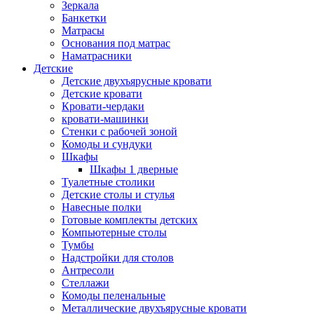
Зеркала
Банкетки
Матрасы
Основания под матрас
Наматрасники
Детские
Детские двухъярусные кровати
Детские кровати
Кровати-чердаки
кровати-машинки
Стенки с рабочей зоной
Комоды и сундуки
Шкафы
Шкафы 1 дверные
Туалетные столики
Детские столы и стулья
Навесные полки
Готовые комплекты детских
Компьютерные столы
Тумбы
Надстройки для столов
Антресоли
Стеллажи
Комоды пеленальные
Металлические двухъярусные кровати