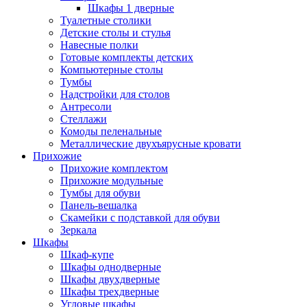
Шкафы 1 дверные
Туалетные столики
Детские столы и стулья
Навесные полки
Готовые комплекты детских
Компьютерные столы
Тумбы
Надстройки для столов
Антресоли
Стеллажи
Комоды пеленальные
Металлические двухъярусные кровати
Прихожие
Прихожие комплектом
Прихожие модульные
Тумбы для обуви
Панель-вешалка
Скамейки с подставкой для обуви
Зеркала
Шкафы
Шкаф-купе
Шкафы однодверные
Шкафы двухдверные
Шкафы трехдверные
Угловые шкафы