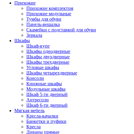
Прихожие
Прихожие комплектом
Прихожие модульные
Тумбы для обуви
Панель-вешалка
Скамейки с подставкой для обуви
Зеркала
Шкафы
Шкаф-купе
Шкафы однодверные
Шкафы двухдверные
Шкафы трехдверные
Угловые шкафы
Шкафы четырехдверные
Консоли
Книжные шкафы
Модульные шкафы
Шкаф 5-ти дверный
Антресоли
Шкаф 6-ти дверный
Мягкая мебель
Кресла-качалки
Банкетки и пуфики
Кресла
Диваны прямые