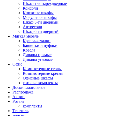
Шкафы четырехдверные
Консоли
Книжные шкафы
Модульные шкафы
Шкаф 5-ти дверный
Антресоли
Шкаф 6-ти дверный
Мягкая мебель
Кресла-качалки
Банкетки и пуфики
Кресла
Диваны прямые
Диваны угловые
Офис
Компьютерные столы
Компьютерные кресла
Офисные шкафы
готовые комплекты
Доски гладильные
Распродажа
Акции
Ротанг
комплекты
Текстиль
маркет