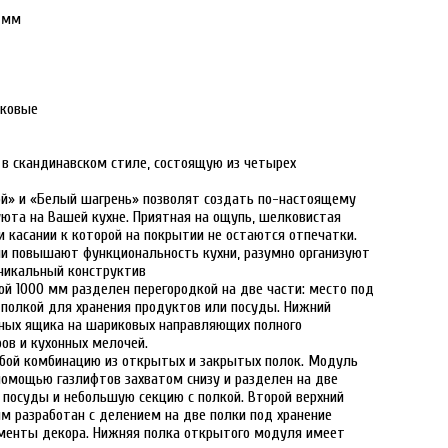
8 мм
иковые
ю в скандинавском стиле, состоящую из четырех
ой» и «Белый шагрень» позволят создать по-настоящему
юта на Вашей кухне. Приятная на ощупь, шелковистая
и касании к которой на покрытии не остаются отпечатки.
и повышают функциональность кухни, разумно организуют
уникальный конструктив
й 1000 мм разделен перегородкой на две части: место под
полкой для хранения продуктов или посуды. Нижний
ных ящика на шариковых направляющих полного
ов и кухонных мелочей.
бой комбинацию из открытых и закрытых полок. Модуль
омощью газлифтов захватом снизу и разделен на две
 посуды и небольшую секцию с полкой. Второй верхний
 разработан с делением на две полки под хранение
ементы декора. Нижняя полка открытого модуля имеет