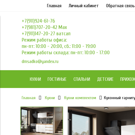
Главная
Личный кабинет
Обратная связь
+7(911)924-61-76
+7(981)707-20-42 Max
+7(911)147-20-27 ватсап
Режим работы офиса:
пн-пт: 10:00 - 20:00, сб.: 11:00 - 19:00
Режим работы склада: пн-пт: 10:00 - 17:00
dmsadko@yandex.ru
КУХНИ
ГОСТИНЫЕ
СПАЛЬНИ
ДЕТСКИЕ
ПРИХО
Главная
Кухни
Кухни комплектом
Кухонный гарниту