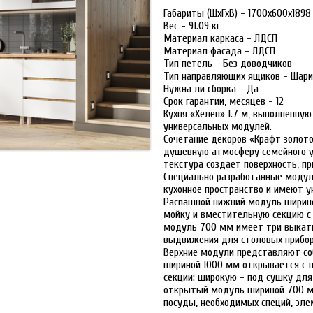
Габариты (ШхГхВ) - 1700x600x189
Вес - 91.09 кг
Материал каркаса - ЛДСП
Материал фасада - ЛДСП
Тип петель - Без доводчиков
Тип направляющих ящиков - Шар
Нужна ли сборка - Да
Срок гарантии, месяцев - 12
Кухня «Хелен» 1.7 м, выполненну
универсальных модулей.
Сочетание декоров «Крафт золот
душевную атмосферу семейного у
текстура создает поверхность, пр
Специально разработанные модул
кухонное пространство и имеют 
Распашной нижний модуль ширино
мойку и вместительную секцию с 
модуль 700 мм имеет три выкат
выдвижения для столовых прибор
Верхние модули представляют со
шириной 1000 мм открывается с п
секции: широкую - под сушку для
открытый модуль шириной 700 мм
посуды, необходимых специй, эл