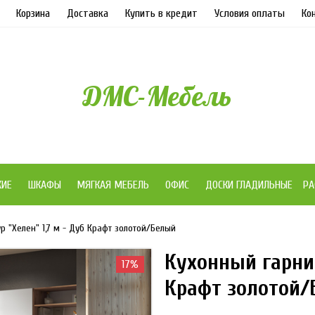
Корзина
Доставка
Купить в кредит
Условия оплаты
Ко
ДМС-Мебель
ЖИЕ
ШКАФЫ
МЯГКАЯ МЕБЕЛЬ
ОФИС
ДОСКИ ГЛАДИЛЬНЫЕ
РА
р "Хелен" 1,7 м - Дуб Крафт золотой/Белый
Кухонный гарнит
17%
Крафт золотой/