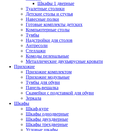
Шкафы 1 дверные
Туалетные столики
Детские столы и стулья
Навесные полки
Готовые комплекты детских
Компьютерные столы
Тумбы
Надстройки для столов
Антресоли
Стеллажи
Комоды пеленальные
Металлические двухъярусные кровати
Прихожие
Прихожие комплектом
Прихожие модульные
Тумбы для обуви
Панель-вешалка
Скамейки с подставкой для обуви
Зеркала
Шкафы
Шкаф-купе
Шкафы однодверные
Шкафы двухдверные
Шкафы трехдверные
Угловые шкафы