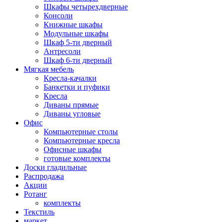
Шкафы четырехдверные
Консоли
Книжные шкафы
Модульные шкафы
Шкаф 5-ти дверный
Антресоли
Шкаф 6-ти дверный
Мягкая мебель
Кресла-качалки
Банкетки и пуфики
Кресла
Диваны прямые
Диваны угловые
Офис
Компьютерные столы
Компьютерные кресла
Офисные шкафы
готовые комплекты
Доски гладильные
Распродажа
Акции
Ротанг
комплекты
Текстиль
маркет