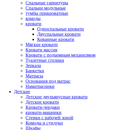
Спальные гарнитуры
Спальни модульные
тумбы прикроватные
комоды
кровати
Односпальные кровати
Двуспальные кровати
Кованные кровати
Мягкие кровати
Кровати массив
Кровати с подъемным механизмом
Туалетные столики
Зеркала
Банкетки
Матрасы
Основания под матрас
Наматрасники
Детские
Детские двухъярусные кровати
Детские кровати
Кровати-чердаки
кровати-машинки
Стенки с рабочей зоной
Комоды и сундуки
Шкафы