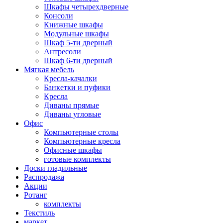
Шкафы четырехдверные
Консоли
Книжные шкафы
Модульные шкафы
Шкаф 5-ти дверный
Антресоли
Шкаф 6-ти дверный
Мягкая мебель
Кресла-качалки
Банкетки и пуфики
Кресла
Диваны прямые
Диваны угловые
Офис
Компьютерные столы
Компьютерные кресла
Офисные шкафы
готовые комплекты
Доски гладильные
Распродажа
Акции
Ротанг
комплекты
Текстиль
маркет