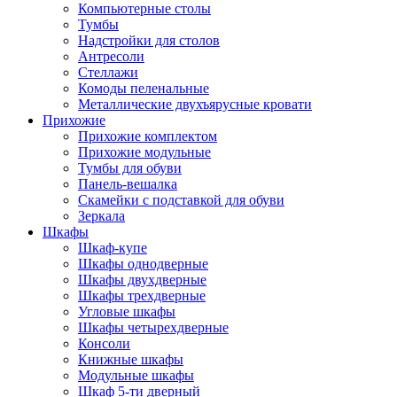
Компьютерные столы
Тумбы
Надстройки для столов
Антресоли
Стеллажи
Комоды пеленальные
Металлические двухъярусные кровати
Прихожие
Прихожие комплектом
Прихожие модульные
Тумбы для обуви
Панель-вешалка
Скамейки с подставкой для обуви
Зеркала
Шкафы
Шкаф-купе
Шкафы однодверные
Шкафы двухдверные
Шкафы трехдверные
Угловые шкафы
Шкафы четырехдверные
Консоли
Книжные шкафы
Модульные шкафы
Шкаф 5-ти дверный