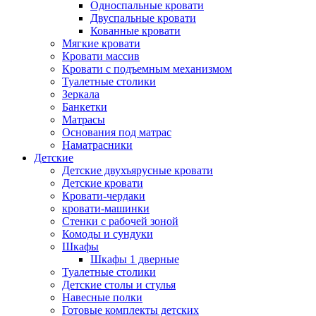
Односпальные кровати
Двуспальные кровати
Кованные кровати
Мягкие кровати
Кровати массив
Кровати с подъемным механизмом
Туалетные столики
Зеркала
Банкетки
Матрасы
Основания под матрас
Наматрасники
Детские
Детские двухъярусные кровати
Детские кровати
Кровати-чердаки
кровати-машинки
Стенки с рабочей зоной
Комоды и сундуки
Шкафы
Шкафы 1 дверные
Туалетные столики
Детские столы и стулья
Навесные полки
Готовые комплекты детских