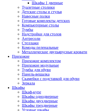
Шкафы 1 дверные
Туалетные столики
Детские столы и стулья
Навесные полки
Готовые комплекты детских
Компьютерные столы
Тумбы
Надстройки для столов
Антресоли
Стеллажи
Комоды пеленальные
Металлические двухъярусные кровати
Прихожие
Прихожие комплектом
Прихожие модульные
Тумбы для обуви
Панель-вешалка
Скамейки с подставкой для обуви
Зеркала
Шкафы
Шкаф-купе
Шкафы однодверные
Шкафы двухдверные
Шкафы трехдверные
Угловые шкафы