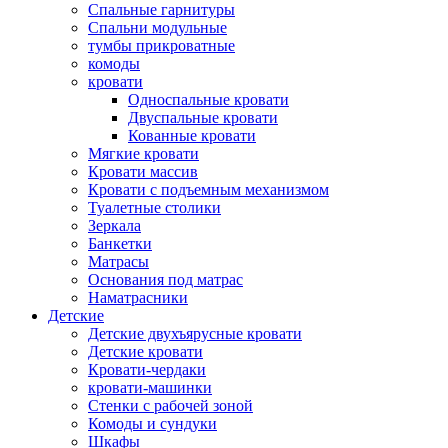
Спальные гарнитуры
Спальни модульные
тумбы прикроватные
комоды
кровати
Односпальные кровати
Двуспальные кровати
Кованные кровати
Мягкие кровати
Кровати массив
Кровати с подъемным механизмом
Туалетные столики
Зеркала
Банкетки
Матрасы
Основания под матрас
Наматрасники
Детские
Детские двухъярусные кровати
Детские кровати
Кровати-чердаки
кровати-машинки
Стенки с рабочей зоной
Комоды и сундуки
Шкафы