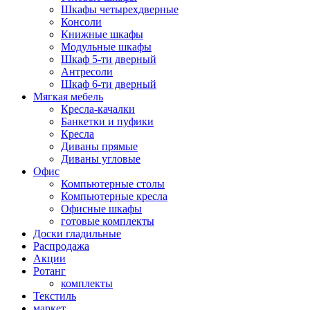
Шкафы четырехдверные
Консоли
Книжные шкафы
Модульные шкафы
Шкаф 5-ти дверный
Антресоли
Шкаф 6-ти дверный
Мягкая мебель
Кресла-качалки
Банкетки и пуфики
Кресла
Диваны прямые
Диваны угловые
Офис
Компьютерные столы
Компьютерные кресла
Офисные шкафы
готовые комплекты
Доски гладильные
Распродажа
Акции
Ротанг
комплекты
Текстиль
маркет