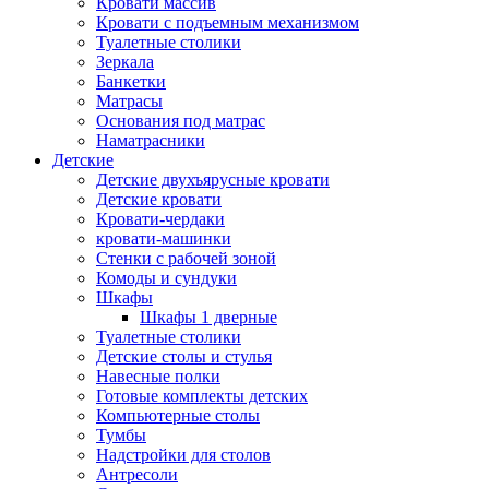
Кровати массив
Кровати с подъемным механизмом
Туалетные столики
Зеркала
Банкетки
Матрасы
Основания под матрас
Наматрасники
Детские
Детские двухъярусные кровати
Детские кровати
Кровати-чердаки
кровати-машинки
Стенки с рабочей зоной
Комоды и сундуки
Шкафы
Шкафы 1 дверные
Туалетные столики
Детские столы и стулья
Навесные полки
Готовые комплекты детских
Компьютерные столы
Тумбы
Надстройки для столов
Антресоли