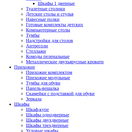
Шкафы 1 дверные
Туалетные столики
Детские столы и стулья
Навесные полки
Готовые комплекты детских
Компьютерные столы
Тумбы
Надстройки для столов
Антресоли
Стеллажи
Комоды пеленальные
Металлические двухъярусные кровати
Прихожие
Прихожие комплектом
Прихожие модульные
Тумбы для обуви
Панель-вешалка
Скамейки с подставкой для обуви
Зеркала
Шкафы
Шкаф-купе
Шкафы однодверные
Шкафы двухдверные
Шкафы трехдверные
Угловые шкафы