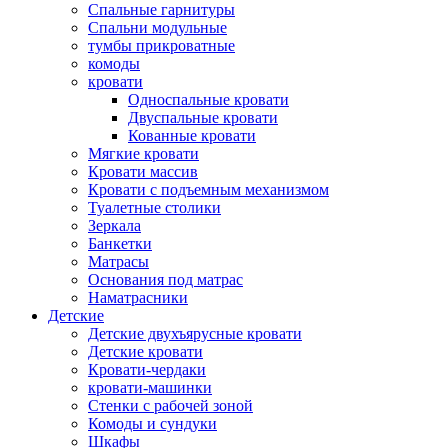
Спальные гарнитуры
Спальни модульные
тумбы прикроватные
комоды
кровати
Односпальные кровати
Двуспальные кровати
Кованные кровати
Мягкие кровати
Кровати массив
Кровати с подъемным механизмом
Туалетные столики
Зеркала
Банкетки
Матрасы
Основания под матрас
Наматрасники
Детские
Детские двухъярусные кровати
Детские кровати
Кровати-чердаки
кровати-машинки
Стенки с рабочей зоной
Комоды и сундуки
Шкафы