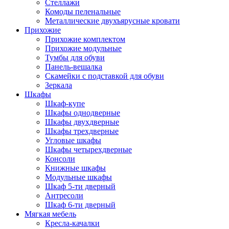
Стеллажи
Комоды пеленальные
Металлические двухъярусные кровати
Прихожие
Прихожие комплектом
Прихожие модульные
Тумбы для обуви
Панель-вешалка
Скамейки с подставкой для обуви
Зеркала
Шкафы
Шкаф-купе
Шкафы однодверные
Шкафы двухдверные
Шкафы трехдверные
Угловые шкафы
Шкафы четырехдверные
Консоли
Книжные шкафы
Модульные шкафы
Шкаф 5-ти дверный
Антресоли
Шкаф 6-ти дверный
Мягкая мебель
Кресла-качалки