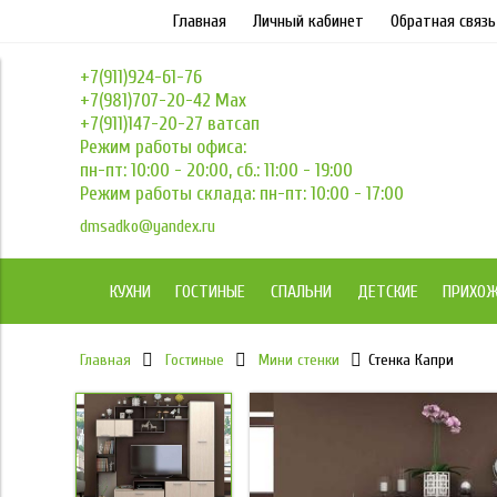
Главная
Личный кабинет
Обратная связь
+7(911)924-61-76
+7(981)707-20-42 Max
+7(911)147-20-27 ватсап
Режим работы офиса:
пн-пт: 10:00 - 20:00, сб.: 11:00 - 19:00
Режим работы склада: пн-пт: 10:00 - 17:00
dmsadko@yandex.ru
КУХНИ
ГОСТИНЫЕ
СПАЛЬНИ
ДЕТСКИЕ
ПРИХО
Главная
Гостиные
Мини стенки
Стенка Капри