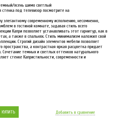
 темный/ясень шимо светлый
 стенка под телевизор посмотрите на
у элегантному современному исполнению, несомненно,
блем в гостиной комнате, задавая стиль всего
екции Капри позволяет устанавливать этот гарнитур, как в
нетах, а также в спальнях. Стиль минимализм наложил свой
оллекции. Строгий дизайн элементов мебели позволяет
о пространства, а контрастная яркая расцветка придает
. Сочетание темных и светлых оттенков натурального
вляет стенке
Капри
стильности, современности и
КУПИТЬ
Добавить в сравнение