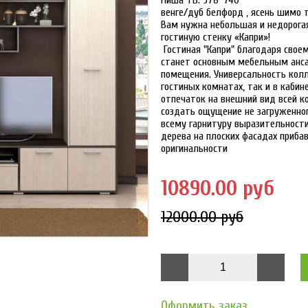
Ниша ТВ: 978*740
венге/дуб белфорд , ясень шимо
Вам нужна небольшая и недорогая
гостиную стенку
«Капри»
!
Гостиная
"Капри"
благодаря своем
станет основным мебельным ансам
помещения. Универсальность колл
гостиных комнатах, так и в каби
отпечаток на внешний вид всей к
создать ощущение не загруженног
всему гарнитуру выразительности
дерева на плоских фасадах приба
оригинальности
10890.00 руб
12000.00 руб
Оформить заказ