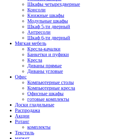
Шкафы четырехдверные
Консоли
Книжные шкафы
Модульные шкафы
Шкаф 5-ти дверный
Антресоли
Шкаф 6-ти дверный
Мягкая мебель
Кресла-качалки
Банкетки и пуфики
Кресла
Диваны прямые
Диваны угловые
Офис
Компьютерные столы
Компьютерные кресла
Офисные шкафы
готовые комплекты
Доски гладильные
Распродажа
Акции
Ротанг
комплекты
Текстиль
маркет