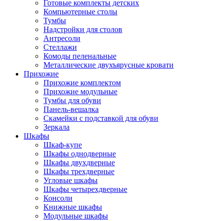
Готовые комплекты детских
Компьютерные столы
Тумбы
Надстройки для столов
Антресоли
Стеллажи
Комоды пеленальные
Металлические двухъярусные кровати
Прихожие
Прихожие комплектом
Прихожие модульные
Тумбы для обуви
Панель-вешалка
Скамейки с подставкой для обуви
Зеркала
Шкафы
Шкаф-купе
Шкафы однодверные
Шкафы двухдверные
Шкафы трехдверные
Угловые шкафы
Шкафы четырехдверные
Консоли
Книжные шкафы
Модульные шкафы