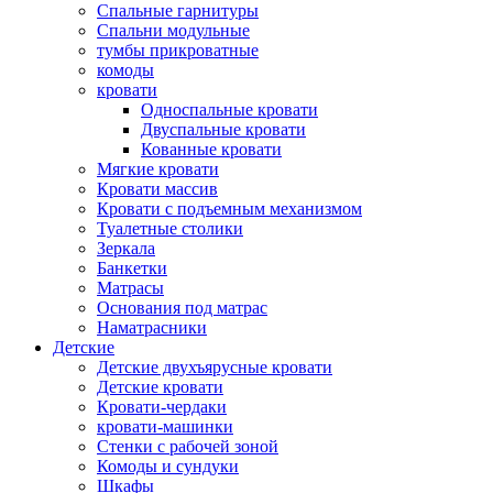
Спальные гарнитуры
Спальни модульные
тумбы прикроватные
комоды
кровати
Односпальные кровати
Двуспальные кровати
Кованные кровати
Мягкие кровати
Кровати массив
Кровати с подъемным механизмом
Туалетные столики
Зеркала
Банкетки
Матрасы
Основания под матрас
Наматрасники
Детские
Детские двухъярусные кровати
Детские кровати
Кровати-чердаки
кровати-машинки
Стенки с рабочей зоной
Комоды и сундуки
Шкафы