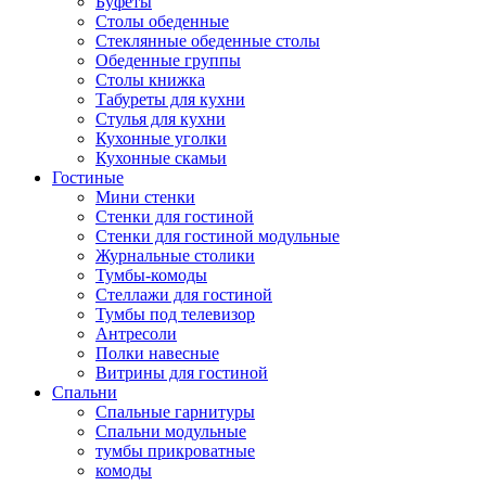
Буфеты
Столы обеденные
Стеклянные обеденные столы
Обеденные группы
Столы книжка
Табуреты для кухни
Стулья для кухни
Кухонные уголки
Кухонные скамьи
Гостиные
Мини стенки
Стенки для гостиной
Стенки для гостиной модульные
Журнальные столики
Тумбы-комоды
Стеллажи для гостиной
Тумбы под телевизор
Антресоли
Полки навесные
Витрины для гостиной
Спальни
Спальные гарнитуры
Спальни модульные
тумбы прикроватные
комоды