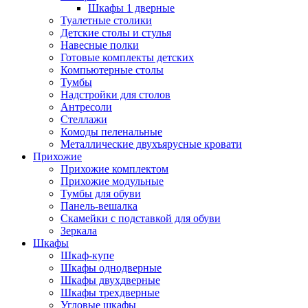
Шкафы 1 дверные
Туалетные столики
Детские столы и стулья
Навесные полки
Готовые комплекты детских
Компьютерные столы
Тумбы
Надстройки для столов
Антресоли
Стеллажи
Комоды пеленальные
Металлические двухъярусные кровати
Прихожие
Прихожие комплектом
Прихожие модульные
Тумбы для обуви
Панель-вешалка
Скамейки с подставкой для обуви
Зеркала
Шкафы
Шкаф-купе
Шкафы однодверные
Шкафы двухдверные
Шкафы трехдверные
Угловые шкафы