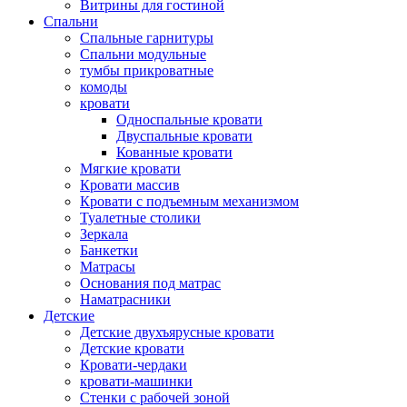
Витрины для гостиной
Спальни
Спальные гарнитуры
Спальни модульные
тумбы прикроватные
комоды
кровати
Односпальные кровати
Двуспальные кровати
Кованные кровати
Мягкие кровати
Кровати массив
Кровати с подъемным механизмом
Туалетные столики
Зеркала
Банкетки
Матрасы
Основания под матрас
Наматрасники
Детские
Детские двухъярусные кровати
Детские кровати
Кровати-чердаки
кровати-машинки
Стенки с рабочей зоной