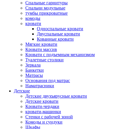
Спальные гарнитуры
Спальни модульные
тумбы прикроватные
комоды
кровати
Односпальные кровати
Двуспальные кровати
Кованные кровати
Мягкие кровати
Кровати массив
Кровати с подъемным механизмом
Туалетные столики
Зеркала
Банкетки
Матрасы
Основания под матрас
Наматрасники
Детские
Детские двухъярусные кровати
Детские кровати
Кровати-чердаки
кровати-машинки
Стенки с рабочей зоной
Комоды и сундуки
Шкафы