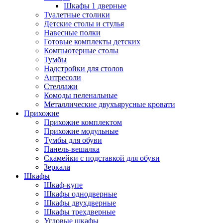
Шкафы 1 дверные
Туалетные столики
Детские столы и стулья
Навесные полки
Готовые комплекты детских
Компьютерные столы
Тумбы
Надстройки для столов
Антресоли
Стеллажи
Комоды пеленальные
Металлические двухъярусные кровати
Прихожие
Прихожие комплектом
Прихожие модульные
Тумбы для обуви
Панель-вешалка
Скамейки с подставкой для обуви
Зеркала
Шкафы
Шкаф-купе
Шкафы однодверные
Шкафы двухдверные
Шкафы трехдверные
Угловые шкафы