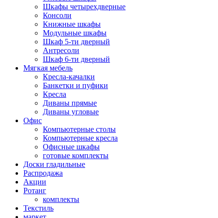
Шкафы четырехдверные
Консоли
Книжные шкафы
Модульные шкафы
Шкаф 5-ти дверный
Антресоли
Шкаф 6-ти дверный
Мягкая мебель
Кресла-качалки
Банкетки и пуфики
Кресла
Диваны прямые
Диваны угловые
Офис
Компьютерные столы
Компьютерные кресла
Офисные шкафы
готовые комплекты
Доски гладильные
Распродажа
Акции
Ротанг
комплекты
Текстиль
маркет