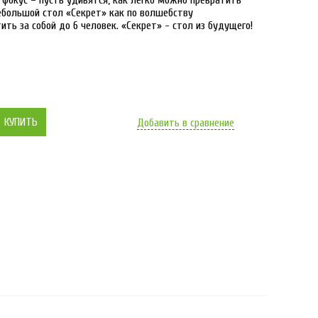
 фокус – пусть удивятся, как легко можно превратить
ебольшой стол «Секрет» как по волшебству
ть за собой до 6 человек. «Секрет» - стол из будущего!
КУПИТЬ
Добавить в сравнение