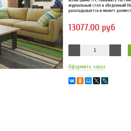
ясень шимо т/с. Покажите гостям
журнальный стол в обеденный! Н
раскладывается и может размести
13077.00 руб
Оформить заказ