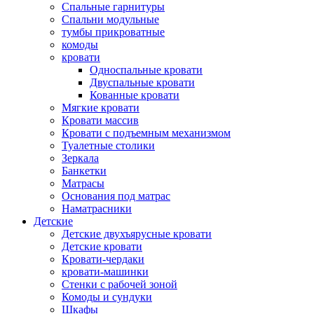
Спальные гарнитуры
Спальни модульные
тумбы прикроватные
комоды
кровати
Односпальные кровати
Двуспальные кровати
Кованные кровати
Мягкие кровати
Кровати массив
Кровати с подъемным механизмом
Туалетные столики
Зеркала
Банкетки
Матрасы
Основания под матрас
Наматрасники
Детские
Детские двухъярусные кровати
Детские кровати
Кровати-чердаки
кровати-машинки
Стенки с рабочей зоной
Комоды и сундуки
Шкафы