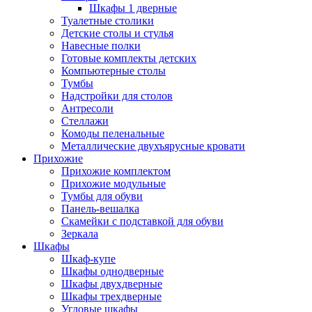
Шкафы 1 дверные
Туалетные столики
Детские столы и стулья
Навесные полки
Готовые комплекты детских
Компьютерные столы
Тумбы
Надстройки для столов
Антресоли
Стеллажи
Комоды пеленальные
Металлические двухъярусные кровати
Прихожие
Прихожие комплектом
Прихожие модульные
Тумбы для обуви
Панель-вешалка
Скамейки с подставкой для обуви
Зеркала
Шкафы
Шкаф-купе
Шкафы однодверные
Шкафы двухдверные
Шкафы трехдверные
Угловые шкафы