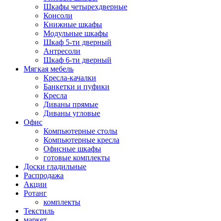
Шкафы четырехдверные
Консоли
Книжные шкафы
Модульные шкафы
Шкаф 5-ти дверный
Антресоли
Шкаф 6-ти дверный
Мягкая мебель
Кресла-качалки
Банкетки и пуфики
Кресла
Диваны прямые
Диваны угловые
Офис
Компьютерные столы
Компьютерные кресла
Офисные шкафы
готовые комплекты
Доски гладильные
Распродажа
Акции
Ротанг
комплекты
Текстиль
маркет