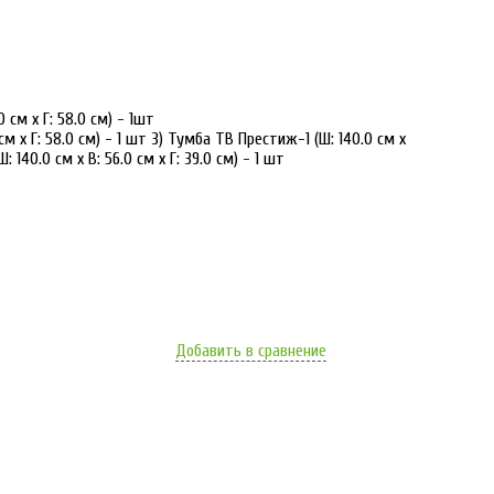
0 см х Г: 58.0 см) - 1шт
см х Г: 58.0 см) - 1 шт 3) Тумба ТВ Престиж-1 (Ш: 140.0 см х
: 140.0 см х В: 56.0 см х Г: 39.0 см) - 1 шт
Добавить в сравнение