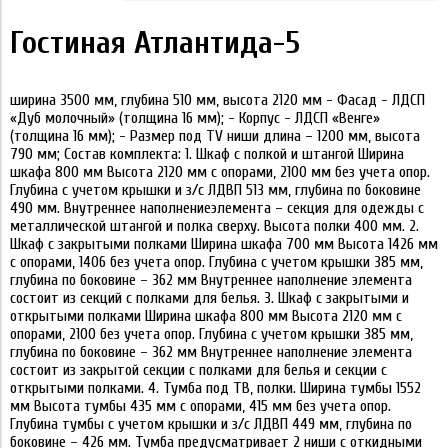
Гостиная Атлантида-5
ширина 3500 мм, глубина 510 мм, высота 2120 мм - Фасад - ЛДСП
«Дуб молочный» (толщина 16 мм); - Корпус - ЛДСП «Венге»
(толщина 16 мм); - Размер под TV ниши длина – 1200 мм, высота
790 мм; Состав комплекта: 1. Шкаф с полкой и штангой Ширина
шкафа 800 мм Высота 2120 мм с опорами, 2100 мм без учета опор.
Глубина с учетом крышки и з/с ЛДВП 513 мм, глубина по боковине
490 мм. Внутреннее наполнениеэлемента – секция для одежды с
металлической штангой и полка сверху. Высота полки 400 мм. 2.
Шкаф с закрытыми полками Ширина шкафа 700 мм Высота 1426 мм
с опорами, 1406 без учета опор. Глубина с учетом крышки 385 мм,
глубина по боковине – 362 мм Внутреннее наполнение элемента
состоит из секций с полками для белья. 3. Шкаф с закрытыми и
открытыми полками Ширина шкафа 800 мм Высота 2120 мм с
опорами, 2100 без учета опор. Глубина с учетом крышки 385 мм,
глубина по боковине – 362 мм Внутреннее наполнение элемента
состоит из закрытой секции с полками для белья и секции с
открытыми полками. 4. Тумба под ТВ, полки. Ширина тумбы 1552
мм Высота тумбы 435 мм с опорами, 415 мм без учета опор.
Глубина тумбы с учетом крышки и з/с ЛДВП 449 мм, глубина по
боковине – 426 мм. Тумба предусматривает 2 ниши с откидными