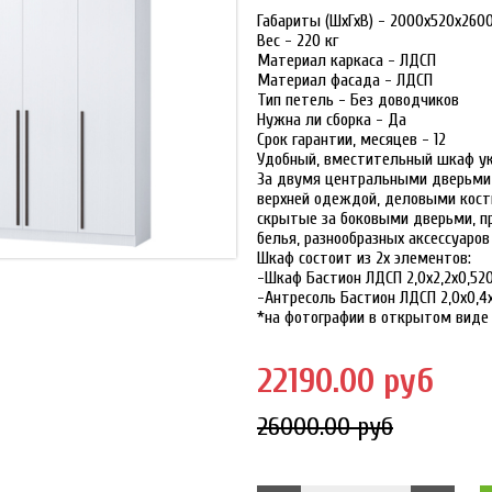
Габариты (ШхГхВ) - 2000x520x260
Вес - 220 кг
Материал каркаса - ЛДСП
Материал фасада - ЛДСП
Тип петель - Без доводчиков
Нужна ли сборка - Да
Срок гарантии, месяцев - 12
Удобный, вместительный шкаф ук
За двумя центральными дверьми 
верхней одеждой, деловыми кост
скрытые за боковыми дверьми, п
белья, разнообразных аксессуаров
Шкаф состоит из 2х элементов:
-Шкаф Бастион ЛДСП 2,0х2,2х0,52
-Антресоль Бастион ЛДСП 2,0х0,4
*на фотографии в открытом виде 
22190.00 руб
26000.00 руб