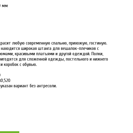
0 мм
расит любую современную спальню, прихожую, гостиную.
находится широкая штанга для вешалок-плечиков с
юмами, красивыми платьями и другой одеждой. Полки,
ригодятся для сложенной одежды, постельного и нижнего
 и коробок с обувью.
0
х0,520
указан вариант без антресоли.