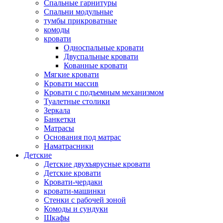
Спальные гарнитуры
Спальни модульные
тумбы прикроватные
комоды
кровати
Односпальные кровати
Двуспальные кровати
Кованные кровати
Мягкие кровати
Кровати массив
Кровати с подъемным механизмом
Туалетные столики
Зеркала
Банкетки
Матрасы
Основания под матрас
Наматрасники
Детские
Детские двухъярусные кровати
Детские кровати
Кровати-чердаки
кровати-машинки
Стенки с рабочей зоной
Комоды и сундуки
Шкафы