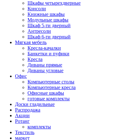
Шкафы четырехдверные
Консоли
Книжные шкафы
Модульные шкафы
Шкаф 5-ти дверный
Антресоли
Шкаф 6-ти дверный
Мягкая мебель
Кресла-качалки
Банкетки и пуфики
Кресла
Диваны прямые
Диваны угловые
Офис
Компьютерные столы
Компьютерные кресла
Офисные шкафы
готовые комплекты
Доски гладильные
Распродажа
Акции
Ротанг
комплекты
Текстиль
маркет