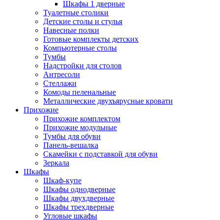
Шкафы 1 дверные
Туалетные столики
Детские столы и стулья
Навесные полки
Готовые комплекты детских
Компьютерные столы
Тумбы
Надстройки для столов
Антресоли
Стеллажи
Комоды пеленальные
Металлические двухъярусные кровати
Прихожие
Прихожие комплектом
Прихожие модульные
Тумбы для обуви
Панель-вешалка
Скамейки с подставкой для обуви
Зеркала
Шкафы
Шкаф-купе
Шкафы однодверные
Шкафы двухдверные
Шкафы трехдверные
Угловые шкафы