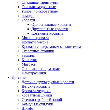
Спальные гарнитуры
Спальни модульные
тумбы прикроватные
комоды
кровати
Односпальные кровати
Двуспальные кровати
Кованные кровати
Мягкие кровати
Кровати массив
Кровати с подъемным механизмом
Туалетные столики
Зеркала
Банкетки
Матрасы
Основания под матрас
Наматрасники
Детские
Детские двухъярусные кровати
Детские кровати
Кровати-чердаки
кровати-машинки
Стенки с рабочей зоной
Комоды и сундуки
Шкафы