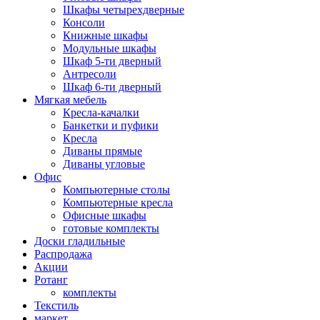
Шкафы четырехдверные
Консоли
Книжные шкафы
Модульные шкафы
Шкаф 5-ти дверный
Антресоли
Шкаф 6-ти дверный
Мягкая мебель
Кресла-качалки
Банкетки и пуфики
Кресла
Диваны прямые
Диваны угловые
Офис
Компьютерные столы
Компьютерные кресла
Офисные шкафы
готовые комплекты
Доски гладильные
Распродажа
Акции
Ротанг
комплекты
Текстиль
маркет