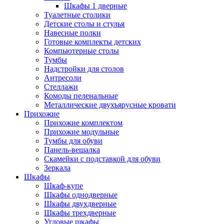
Шкафы 1 дверные
Туалетные столики
Детские столы и стулья
Навесные полки
Готовые комплекты детских
Компьютерные столы
Тумбы
Надстройки для столов
Антресоли
Стеллажи
Комоды пеленальные
Металлические двухъярусные кровати
Прихожие
Прихожие комплектом
Прихожие модульные
Тумбы для обуви
Панель-вешалка
Скамейки с подставкой для обуви
Зеркала
Шкафы
Шкаф-купе
Шкафы однодверные
Шкафы двухдверные
Шкафы трехдверные
Угловые шкафы