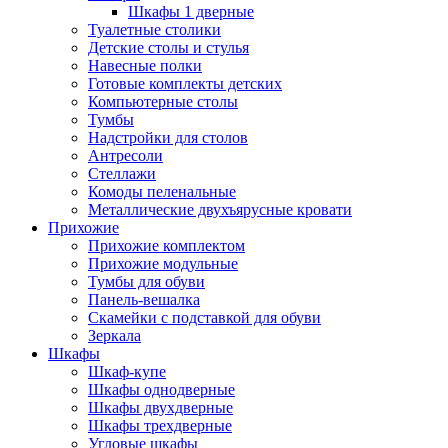
Шкафы 1 дверные
Туалетные столики
Детские столы и стулья
Навесные полки
Готовые комплекты детских
Компьютерные столы
Тумбы
Надстройки для столов
Антресоли
Стеллажи
Комоды пеленальные
Металлические двухъярусные кровати
Прихожие
Прихожие комплектом
Прихожие модульные
Тумбы для обуви
Панель-вешалка
Скамейки с подставкой для обуви
Зеркала
Шкафы
Шкаф-купе
Шкафы однодверные
Шкафы двухдверные
Шкафы трехдверные
Угловые шкафы