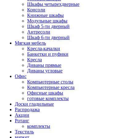
Шкафы четырехдверные
Консоли
Книжные шкафы
Модульные шкафы
Шкаф 5-ти дверный
Антресоли
Шкаф 6-ти дверный
Мягкая мебель
Кресла-качалки
Банкетки и пуфики
Кресла
Диваны прямые
Диваны угловые
Офис
Компьютерные столы
Компьютерные кресла
Офисные шкафы
готовые комплекты
Доски гладильные
Распродажа
Акции
Ротанг
комплекты
Текстиль
маркет