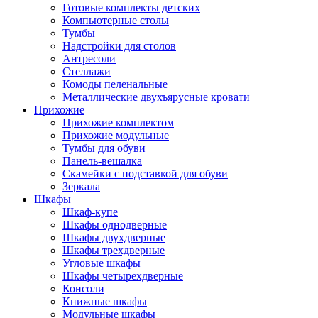
Готовые комплекты детских
Компьютерные столы
Тумбы
Надстройки для столов
Антресоли
Стеллажи
Комоды пеленальные
Металлические двухъярусные кровати
Прихожие
Прихожие комплектом
Прихожие модульные
Тумбы для обуви
Панель-вешалка
Скамейки с подставкой для обуви
Зеркала
Шкафы
Шкаф-купе
Шкафы однодверные
Шкафы двухдверные
Шкафы трехдверные
Угловые шкафы
Шкафы четырехдверные
Консоли
Книжные шкафы
Модульные шкафы