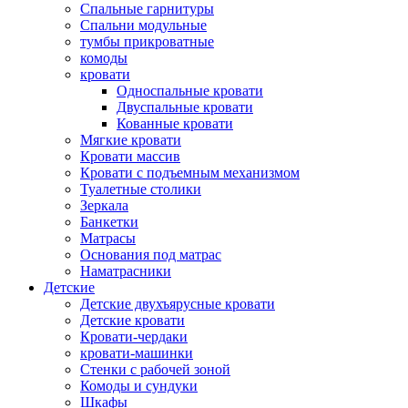
Спальные гарнитуры
Спальни модульные
тумбы прикроватные
комоды
кровати
Односпальные кровати
Двуспальные кровати
Кованные кровати
Мягкие кровати
Кровати массив
Кровати с подъемным механизмом
Туалетные столики
Зеркала
Банкетки
Матрасы
Основания под матрас
Наматрасники
Детские
Детские двухъярусные кровати
Детские кровати
Кровати-чердаки
кровати-машинки
Стенки с рабочей зоной
Комоды и сундуки
Шкафы