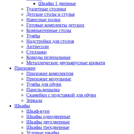
Шкафы 1 дверные
Туалетные столики
Детские столы и стулья
Навесные полки
Готовые комплекты детских
Компьютерные столы
Тумбы
Надстройки для столов
Антресоли
Стеллажи
Комоды пеленальные
Металлические двухъярусные кровати
Прихожие
Прихожие комплектом
Прихожие модульные
Тумбы для обуви
Панель-вешалка
Скамейки с подставкой для обуви
Зеркала
Шкафы
Шкаф-купе
Шкафы однодверные
Шкафы двухдверные
Шкафы трехдверные
Угловые шкафы