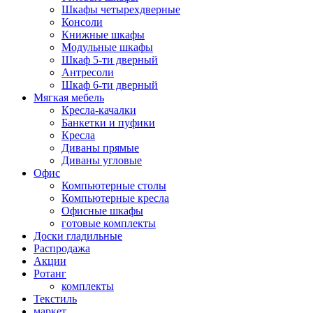
Шкафы четырехдверные
Консоли
Книжные шкафы
Модульные шкафы
Шкаф 5-ти дверный
Антресоли
Шкаф 6-ти дверный
Мягкая мебель
Кресла-качалки
Банкетки и пуфики
Кресла
Диваны прямые
Диваны угловые
Офис
Компьютерные столы
Компьютерные кресла
Офисные шкафы
готовые комплекты
Доски гладильные
Распродажа
Акции
Ротанг
комплекты
Текстиль
маркет