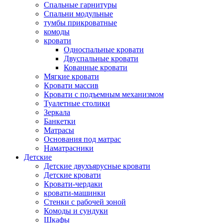
Спальные гарнитуры
Спальни модульные
тумбы прикроватные
комоды
кровати
Односпальные кровати
Двуспальные кровати
Кованные кровати
Мягкие кровати
Кровати массив
Кровати с подъемным механизмом
Туалетные столики
Зеркала
Банкетки
Матрасы
Основания под матрас
Наматрасники
Детские
Детские двухъярусные кровати
Детские кровати
Кровати-чердаки
кровати-машинки
Стенки с рабочей зоной
Комоды и сундуки
Шкафы