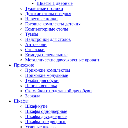
Шкафы 1 дверные
Туалетные столики
Детские столы и стулья
Навесные полки
Готовые комплекты детских
Компьютерные столы
Тумбы
Надстройки для столов
Антресоли
Стеллажи
Комоды пеленальные
Металлические двухъярусные кровати
Прихожие
Прихожие комплектом
Прихожие модульные
Тумбы для обуви
Панель-вешалка
Скамейки с подставкой для обуви
Зеркала
Шкафы
Шкаф-купе
Шкафы однодверные
Шкафы двухдверные
Шкафы трехдверные
Угловые шкафы