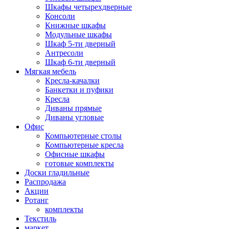
Шкафы четырехдверные
Консоли
Книжные шкафы
Модульные шкафы
Шкаф 5-ти дверный
Антресоли
Шкаф 6-ти дверный
Мягкая мебель
Кресла-качалки
Банкетки и пуфики
Кресла
Диваны прямые
Диваны угловые
Офис
Компьютерные столы
Компьютерные кресла
Офисные шкафы
готовые комплекты
Доски гладильные
Распродажа
Акции
Ротанг
комплекты
Текстиль
маркет