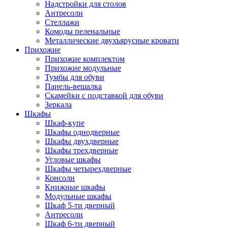
Надстройки для столов
Антресоли
Стеллажи
Комоды пеленальные
Металлические двухъярусные кровати
Прихожие
Прихожие комплектом
Прихожие модульные
Тумбы для обуви
Панель-вешалка
Скамейки с подставкой для обуви
Зеркала
Шкафы
Шкаф-купе
Шкафы однодверные
Шкафы двухдверные
Шкафы трехдверные
Угловые шкафы
Шкафы четырехдверные
Консоли
Книжные шкафы
Модульные шкафы
Шкаф 5-ти дверный
Антресоли
Шкаф 6-ти дверный