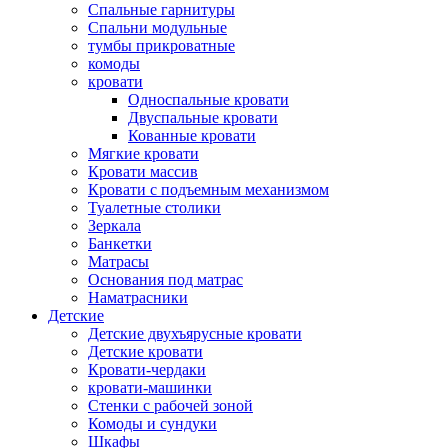
Спальные гарнитуры
Спальни модульные
тумбы прикроватные
комоды
кровати
Односпальные кровати
Двуспальные кровати
Кованные кровати
Мягкие кровати
Кровати массив
Кровати с подъемным механизмом
Туалетные столики
Зеркала
Банкетки
Матрасы
Основания под матрас
Наматрасники
Детские
Детские двухъярусные кровати
Детские кровати
Кровати-чердаки
кровати-машинки
Стенки с рабочей зоной
Комоды и сундуки
Шкафы