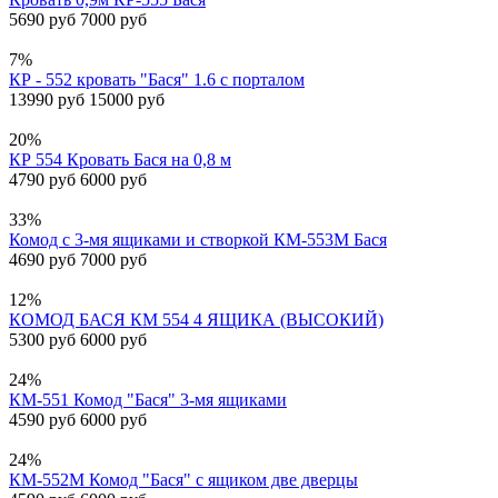
5690 руб
7000 руб
7%
КР - 552 кровать "Бася" 1.6 с порталом
13990 руб
15000 руб
20%
КР 554 Кровать Бася на 0,8 м
4790 руб
6000 руб
33%
Комод с 3-мя ящиками и створкой КМ-553М Бася
4690 руб
7000 руб
12%
КОМОД БАСЯ КМ 554 4 ЯЩИКА (ВЫСОКИЙ)
5300 руб
6000 руб
24%
КМ-551 Комод "Бася" 3-мя ящиками
4590 руб
6000 руб
24%
КМ-552М Комод "Бася" с ящиком две дверцы