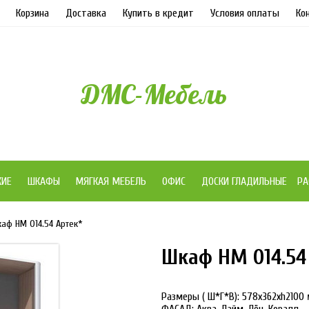
Корзина
Доставка
Купить в кредит
Условия оплаты
Ко
ДМС-Мебель
ЖИЕ
ШКАФЫ
МЯГКАЯ МЕБЕЛЬ
ОФИС
ДОСКИ ГЛАДИЛЬНЫЕ
РА
аф НМ 014.54 Артек*
Шкаф НМ 014.54
Размеры ( Ш*Г*В): 578x362xh2100