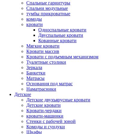
Спальные гарнитуры
Спальни модульные
тумбы прикроватные
комоды
кровати
Односпальные кровати
Двуспальные кровати
Кованные кровати
Мягкие кровати
Кровати массив
Кровати с подъемным механизмом
Туалетные столики
Зеркала
Банкетки
Матрасы
Основания под матрас
Наматрасники
Детские
Детские двухъярусные кровати
Детские кровати
Кровати-чердаки
кровати-машинки
Стенки с рабочей зоной
Комоды и сундуки
Шкафы