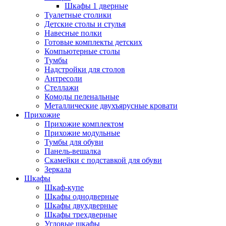
Шкафы 1 дверные
Туалетные столики
Детские столы и стулья
Навесные полки
Готовые комплекты детских
Компьютерные столы
Тумбы
Надстройки для столов
Антресоли
Стеллажи
Комоды пеленальные
Металлические двухъярусные кровати
Прихожие
Прихожие комплектом
Прихожие модульные
Тумбы для обуви
Панель-вешалка
Скамейки с подставкой для обуви
Зеркала
Шкафы
Шкаф-купе
Шкафы однодверные
Шкафы двухдверные
Шкафы трехдверные
Угловые шкафы