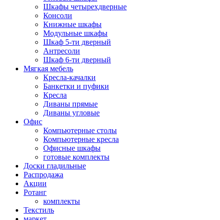
Шкафы четырехдверные
Консоли
Книжные шкафы
Модульные шкафы
Шкаф 5-ти дверный
Антресоли
Шкаф 6-ти дверный
Мягкая мебель
Кресла-качалки
Банкетки и пуфики
Кресла
Диваны прямые
Диваны угловые
Офис
Компьютерные столы
Компьютерные кресла
Офисные шкафы
готовые комплекты
Доски гладильные
Распродажа
Акции
Ротанг
комплекты
Текстиль
маркет