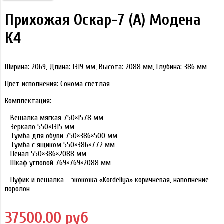
Прихожая Оскар-7 (А) Модена
К4
Ширина: 2069, Длина: 1319 мм, Высота: 2088 мм, Глубина: 386 мм
Цвет исполнения: Сонома светлая
Комплектация:
- Вешалка мягкая 750×1578 мм
- Зеркало 550×1315 мм
- Тумба для обуви 750×386×500 мм
- Тумба с ящиком 550×386×772 мм
- Пенал 550×386×2088 мм
- Шкаф угловой 769×769×2088 мм
- Пуфик и вешалка - экокожа «Kordeliya» коричневая, наполнение -
поролон
37500.00 руб