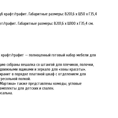
 крафт/графит. Габаритные размеры: В201,6 х Ш50 х Г35,4
/графит. Габаритные размеры: В201,6 х Ш100 х Г35,4 см.
б крафт/графит
— полноценный готовый набор мебели для
ию собраны вешалка со штангой для плечиков, полочки,
движными ящиками и зеркало для «зоны красоты».
охранит в порядке платяной шкаф с отделением для
тресольной полкой.
«Мартина» также представлены комоды, угловые
комплекты для детских и спален.
сальна.