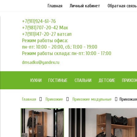
Главная
Личный кабинет
Обратная связь
+7(911)924-61-76
+7(981)707-20-42 Max
+7(911)147-20-27 ватсап
Режим работы офиса:
пн-пт: 10:00 - 20:00, сб.: 11:00 - 19:00
Режим работы склада: пн-пт: 10:00 - 17:00
dmsadko@yandex.ru
КУХНИ
ГОСТИНЫЕ
СПАЛЬНИ
ДЕТСКИЕ
ПРИХО
Главная
Прихожие
Прихожие модульные
Прихожая