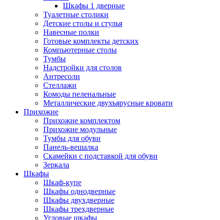
Шкафы 1 дверные
Туалетные столики
Детские столы и стулья
Навесные полки
Готовые комплекты детских
Компьютерные столы
Тумбы
Надстройки для столов
Антресоли
Стеллажи
Комоды пеленальные
Металлические двухъярусные кровати
Прихожие
Прихожие комплектом
Прихожие модульные
Тумбы для обуви
Панель-вешалка
Скамейки с подставкой для обуви
Зеркала
Шкафы
Шкаф-купе
Шкафы однодверные
Шкафы двухдверные
Шкафы трехдверные
Угловые шкафы