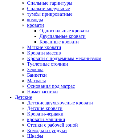
Спальные гарнитуры
Спальни модульные
тумбы прикроватные
комоды
кровати
Односпальные кровати
Двуспальные кровати
Кованные кровати
Мягкие кровати
Кровати массив
Кровати с подъемным механизмом
Туалетные столики
Зеркала
Банкетки
Матрасы
Основания под матрас
Наматрасники
Детские
Детские двухъярусные кровати
Детские кровати
Кровати-чердаки
кровати-машинки
Стенки с рабочей зоной
Комоды и сундуки
Шкафы