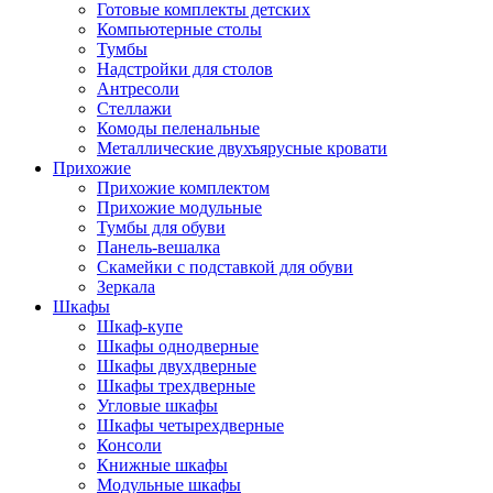
Готовые комплекты детских
Компьютерные столы
Тумбы
Надстройки для столов
Антресоли
Стеллажи
Комоды пеленальные
Металлические двухъярусные кровати
Прихожие
Прихожие комплектом
Прихожие модульные
Тумбы для обуви
Панель-вешалка
Скамейки с подставкой для обуви
Зеркала
Шкафы
Шкаф-купе
Шкафы однодверные
Шкафы двухдверные
Шкафы трехдверные
Угловые шкафы
Шкафы четырехдверные
Консоли
Книжные шкафы
Модульные шкафы