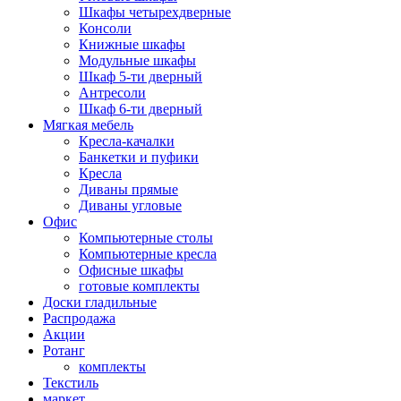
Шкафы четырехдверные
Консоли
Книжные шкафы
Модульные шкафы
Шкаф 5-ти дверный
Антресоли
Шкаф 6-ти дверный
Мягкая мебель
Кресла-качалки
Банкетки и пуфики
Кресла
Диваны прямые
Диваны угловые
Офис
Компьютерные столы
Компьютерные кресла
Офисные шкафы
готовые комплекты
Доски гладильные
Распродажа
Акции
Ротанг
комплекты
Текстиль
маркет