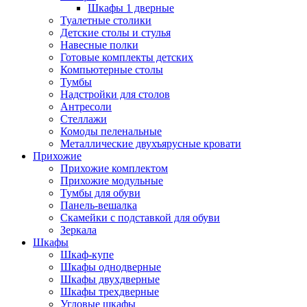
Шкафы 1 дверные
Туалетные столики
Детские столы и стулья
Навесные полки
Готовые комплекты детских
Компьютерные столы
Тумбы
Надстройки для столов
Антресоли
Стеллажи
Комоды пеленальные
Металлические двухъярусные кровати
Прихожие
Прихожие комплектом
Прихожие модульные
Тумбы для обуви
Панель-вешалка
Скамейки с подставкой для обуви
Зеркала
Шкафы
Шкаф-купе
Шкафы однодверные
Шкафы двухдверные
Шкафы трехдверные
Угловые шкафы