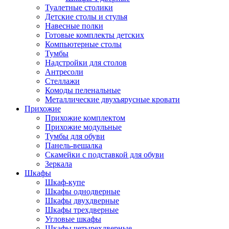
Туалетные столики
Детские столы и стулья
Навесные полки
Готовые комплекты детских
Компьютерные столы
Тумбы
Надстройки для столов
Антресоли
Стеллажи
Комоды пеленальные
Металлические двухъярусные кровати
Прихожие
Прихожие комплектом
Прихожие модульные
Тумбы для обуви
Панель-вешалка
Скамейки с подставкой для обуви
Зеркала
Шкафы
Шкаф-купе
Шкафы однодверные
Шкафы двухдверные
Шкафы трехдверные
Угловые шкафы
Шкафы четырехдверные