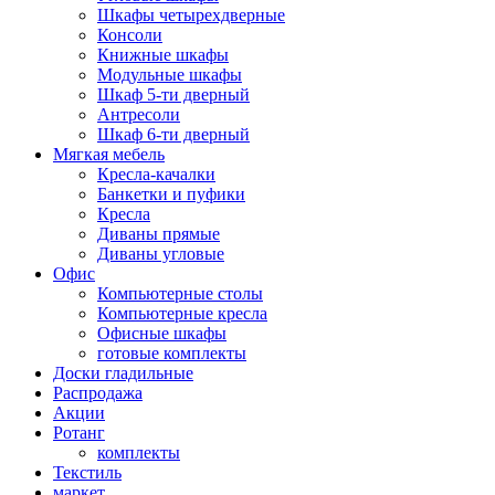
Шкафы четырехдверные
Консоли
Книжные шкафы
Модульные шкафы
Шкаф 5-ти дверный
Антресоли
Шкаф 6-ти дверный
Мягкая мебель
Кресла-качалки
Банкетки и пуфики
Кресла
Диваны прямые
Диваны угловые
Офис
Компьютерные столы
Компьютерные кресла
Офисные шкафы
готовые комплекты
Доски гладильные
Распродажа
Акции
Ротанг
комплекты
Текстиль
маркет