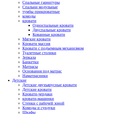
Спальные гарнитуры
Спальни модульные
тумбы прикроватные
комоды
кровати
Односпальные кровати
Двуспальные кровати
Кованные кровати
Мягкие кровати
Кровати массив
Кровати с подъемным механизмом
Туалетные столики
Зеркала
Банкетки
Матрасы
Основания под матрас
Наматрасники
Детские
Детские двухъярусные кровати
Детские кровати
Кровати-чердаки
кровати-машинки
Стенки с рабочей зоной
Комоды и сундуки
Шкафы