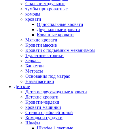
Спальни модульные
тумбы прикроватные
комоды
кровати
Односпальные кровати
Двуспальные кровати
Кованные кровати
Мягкие кровати
Кровати массив
Кровати с подъемным механизмом
Туалетные столики
Зеркала
Банкетки
Матрасы
Основания под матрас
Наматрасники
Детские
Детские двухъярусные кровати
Детские кровати
Кровати-чердаки
кровати-машинки
Стенки с рабочей зоной
Комоды и сундуки
Шкафы
Шкафы 1 дверные