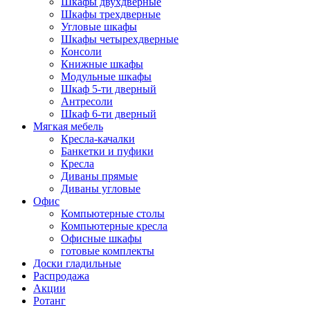
Шкафы двухдверные
Шкафы трехдверные
Угловые шкафы
Шкафы четырехдверные
Консоли
Книжные шкафы
Модульные шкафы
Шкаф 5-ти дверный
Антресоли
Шкаф 6-ти дверный
Мягкая мебель
Кресла-качалки
Банкетки и пуфики
Кресла
Диваны прямые
Диваны угловые
Офис
Компьютерные столы
Компьютерные кресла
Офисные шкафы
готовые комплекты
Доски гладильные
Распродажа
Акции
Ротанг