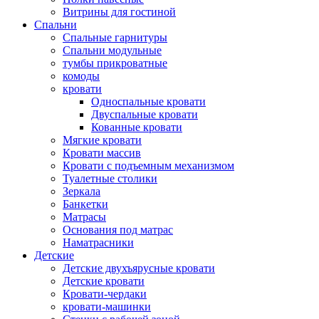
Витрины для гостиной
Спальни
Спальные гарнитуры
Спальни модульные
тумбы прикроватные
комоды
кровати
Односпальные кровати
Двуспальные кровати
Кованные кровати
Мягкие кровати
Кровати массив
Кровати с подъемным механизмом
Туалетные столики
Зеркала
Банкетки
Матрасы
Основания под матрас
Наматрасники
Детские
Детские двухъярусные кровати
Детские кровати
Кровати-чердаки
кровати-машинки