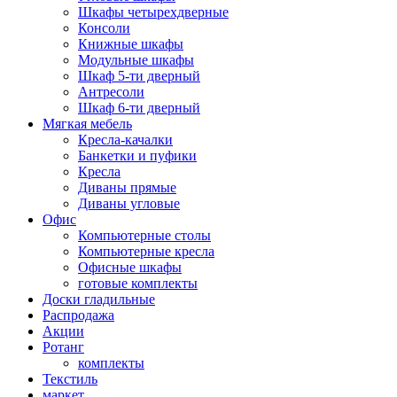
Шкафы четырехдверные
Консоли
Книжные шкафы
Модульные шкафы
Шкаф 5-ти дверный
Антресоли
Шкаф 6-ти дверный
Мягкая мебель
Кресла-качалки
Банкетки и пуфики
Кресла
Диваны прямые
Диваны угловые
Офис
Компьютерные столы
Компьютерные кресла
Офисные шкафы
готовые комплекты
Доски гладильные
Распродажа
Акции
Ротанг
комплекты
Текстиль
маркет