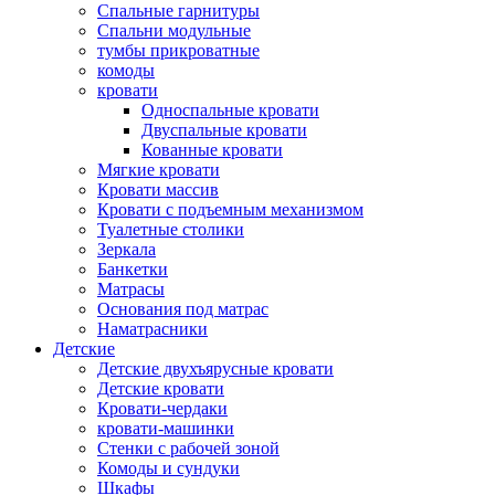
Спальные гарнитуры
Спальни модульные
тумбы прикроватные
комоды
кровати
Односпальные кровати
Двуспальные кровати
Кованные кровати
Мягкие кровати
Кровати массив
Кровати с подъемным механизмом
Туалетные столики
Зеркала
Банкетки
Матрасы
Основания под матрас
Наматрасники
Детские
Детские двухъярусные кровати
Детские кровати
Кровати-чердаки
кровати-машинки
Стенки с рабочей зоной
Комоды и сундуки
Шкафы