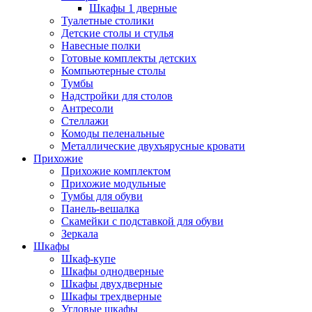
Шкафы 1 дверные
Туалетные столики
Детские столы и стулья
Навесные полки
Готовые комплекты детских
Компьютерные столы
Тумбы
Надстройки для столов
Антресоли
Стеллажи
Комоды пеленальные
Металлические двухъярусные кровати
Прихожие
Прихожие комплектом
Прихожие модульные
Тумбы для обуви
Панель-вешалка
Скамейки с подставкой для обуви
Зеркала
Шкафы
Шкаф-купе
Шкафы однодверные
Шкафы двухдверные
Шкафы трехдверные
Угловые шкафы