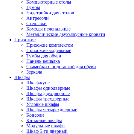
Компьютерные столы
Тумбы
Надстройки для столов
Антресоли
Стеллажи
Комоды пеленальные
Металлические двухъярусные кровати
Прихожие
Прихожие комплектом
Прихожие модульные
Тумбы для обуви
Панель-вешалка
Скамейки с подставкой для обуви
Зеркала
Шкафы
Шкаф-купе
Шкафы однодверные
Шкафы двухдверные
Шкафы трехдверные
Угловые шкафы
Шкафы четырехдверные
Консоли
Книжные шкафы
Модульные шкафы
Шкаф 5-ти дверный