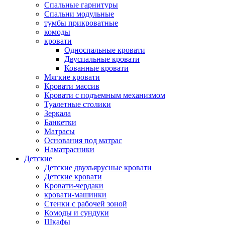
Спальные гарнитуры
Спальни модульные
тумбы прикроватные
комоды
кровати
Односпальные кровати
Двуспальные кровати
Кованные кровати
Мягкие кровати
Кровати массив
Кровати с подъемным механизмом
Туалетные столики
Зеркала
Банкетки
Матрасы
Основания под матрас
Наматрасники
Детские
Детские двухъярусные кровати
Детские кровати
Кровати-чердаки
кровати-машинки
Стенки с рабочей зоной
Комоды и сундуки
Шкафы