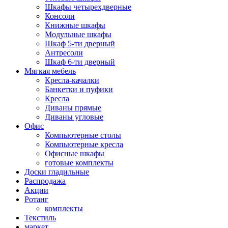
Шкафы четырехдверные
Консоли
Книжные шкафы
Модульные шкафы
Шкаф 5-ти дверный
Антресоли
Шкаф 6-ти дверный
Мягкая мебель
Кресла-качалки
Банкетки и пуфики
Кресла
Диваны прямые
Диваны угловые
Офис
Компьютерные столы
Компьютерные кресла
Офисные шкафы
готовые комплекты
Доски гладильные
Распродажа
Акции
Ротанг
комплекты
Текстиль
маркет