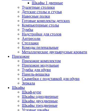
Шкафы 1 дверные
Туалетные столики
Детские столы и стулья
Навесные полки
Готовые комплекты детских
Компьютерные столы
Тумбы
Надстройки для столов
Антресоли
Стеллажи
Комоды пеленальные
Металлические двухъярусные кровати
Прихожие
Прихожие комплектом
Прихожие модульные
Тумбы для обуви
Панель-вешалка
Скамейки с подставкой для обуви
Зеркала
Шкафы
Шкаф-купе
Шкафы однодверные
Шкафы двухдверные
Шкафы трехдверные
Угловые шкафы