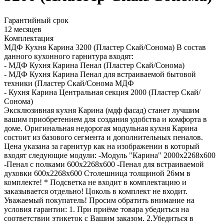
Гарантийный срок
12 месяцев
Комплектация
МДФ Кухня Карина 3200 (Пластер Скай/Сонома) В состав
данного кухонного гарнитура входят:
- МДФ Кухня Карина Пенал (Пластер Скай/Сонома)
- МДФ Кухня Карина Пенал для встраиваемой бытовой
техники (Пластер Скай/Сонома МДФ
- Кухня Карина Центральная секция 2000 (Пластер Скай/
Сонома)
Эксклюзивная кухня Карина (мдф фасад) станет лучшим
вашим приобретением для создания удобства и комфорта в
доме. Оригинальная недорогая модульная кухня Карина
состоит из базового сегмента и дополнительных пеналов.
Цена указана за гарнитур как на изображении в который
входят следующие модули: -Модуль "Карина" 2000х2268х600
-Пенал с полками 600х2268х600 -Пенал для встраиваемой
духовки 600х2268х600 Столешница толщиной 26мм в
комплекте! * Подсветка не входит в комплектацию и
заказывается отдельно! Цоколь в комплект не входит.
Уважаемый покупатель! Просим обратить внимание на
условия гарантии: 1. При приёме товара убедиться на
соответствии этикеток с Вашим заказом. 2.Убедиться в