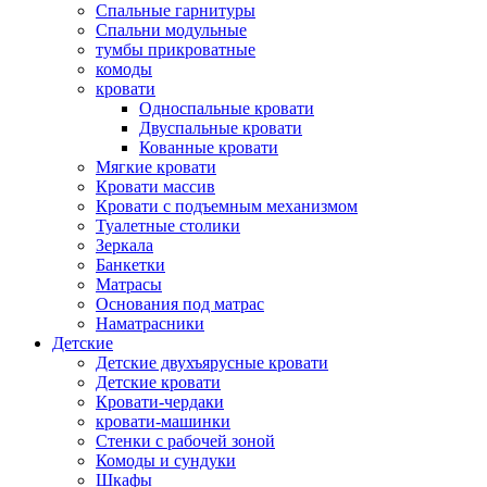
Спальные гарнитуры
Спальни модульные
тумбы прикроватные
комоды
кровати
Односпальные кровати
Двуспальные кровати
Кованные кровати
Мягкие кровати
Кровати массив
Кровати с подъемным механизмом
Туалетные столики
Зеркала
Банкетки
Матрасы
Основания под матрас
Наматрасники
Детские
Детские двухъярусные кровати
Детские кровати
Кровати-чердаки
кровати-машинки
Стенки с рабочей зоной
Комоды и сундуки
Шкафы