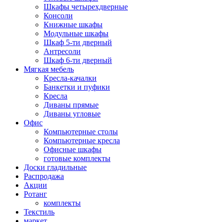
Шкафы четырехдверные
Консоли
Книжные шкафы
Модульные шкафы
Шкаф 5-ти дверный
Антресоли
Шкаф 6-ти дверный
Мягкая мебель
Кресла-качалки
Банкетки и пуфики
Кресла
Диваны прямые
Диваны угловые
Офис
Компьютерные столы
Компьютерные кресла
Офисные шкафы
готовые комплекты
Доски гладильные
Распродажа
Акции
Ротанг
комплекты
Текстиль
маркет