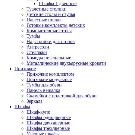
Шкафы 1 дверные
Туалетные столики
Детские столы и стулья
Навесные полки
Готовые комплекты детских
Компьютерные столы
Тумбы
Надстройки для столов
Антресоли
Стеллажи
Комоды пеленальные
Металлические двухъярусные кровати
Прихожие
Прихожие комплектом
Прихожие модульные
Тумбы для обуви
Панель-вешалка
Скамейки с подставкой для обуви
Зеркала
Шкафы
Шкаф-купе
Шкафы однодверные
Шкафы двухдверные
Шкафы трехдверные
Угловые шкафы