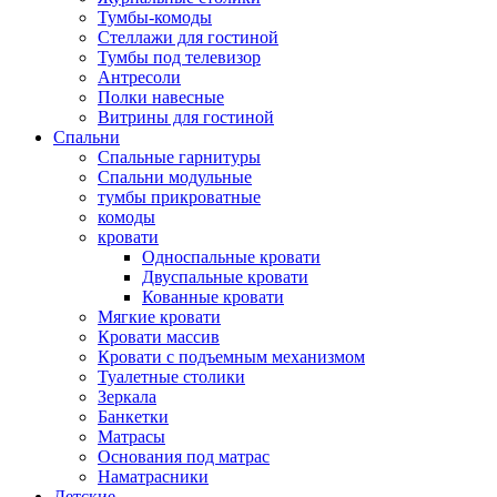
Тумбы-комоды
Стеллажи для гостиной
Тумбы под телевизор
Антресоли
Полки навесные
Витрины для гостиной
Спальни
Спальные гарнитуры
Спальни модульные
тумбы прикроватные
комоды
кровати
Односпальные кровати
Двуспальные кровати
Кованные кровати
Мягкие кровати
Кровати массив
Кровати с подъемным механизмом
Туалетные столики
Зеркала
Банкетки
Матрасы
Основания под матрас
Наматрасники
Детские