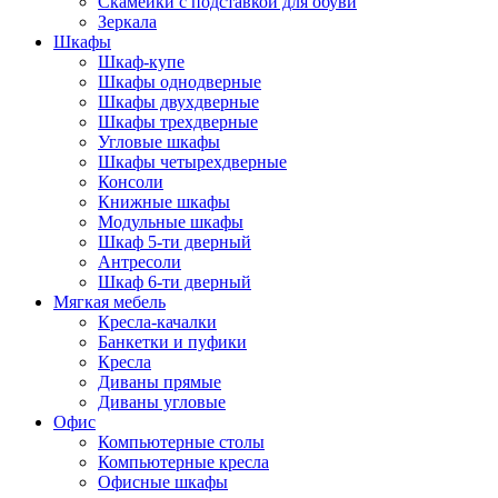
Скамейки с подставкой для обуви
Зеркала
Шкафы
Шкаф-купе
Шкафы однодверные
Шкафы двухдверные
Шкафы трехдверные
Угловые шкафы
Шкафы четырехдверные
Консоли
Книжные шкафы
Модульные шкафы
Шкаф 5-ти дверный
Антресоли
Шкаф 6-ти дверный
Мягкая мебель
Кресла-качалки
Банкетки и пуфики
Кресла
Диваны прямые
Диваны угловые
Офис
Компьютерные столы
Компьютерные кресла
Офисные шкафы