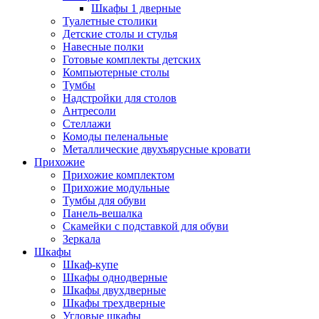
Шкафы 1 дверные
Туалетные столики
Детские столы и стулья
Навесные полки
Готовые комплекты детских
Компьютерные столы
Тумбы
Надстройки для столов
Антресоли
Стеллажи
Комоды пеленальные
Металлические двухъярусные кровати
Прихожие
Прихожие комплектом
Прихожие модульные
Тумбы для обуви
Панель-вешалка
Скамейки с подставкой для обуви
Зеркала
Шкафы
Шкаф-купе
Шкафы однодверные
Шкафы двухдверные
Шкафы трехдверные
Угловые шкафы