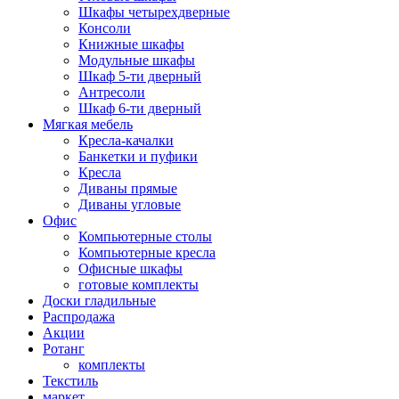
Шкафы четырехдверные
Консоли
Книжные шкафы
Модульные шкафы
Шкаф 5-ти дверный
Антресоли
Шкаф 6-ти дверный
Мягкая мебель
Кресла-качалки
Банкетки и пуфики
Кресла
Диваны прямые
Диваны угловые
Офис
Компьютерные столы
Компьютерные кресла
Офисные шкафы
готовые комплекты
Доски гладильные
Распродажа
Акции
Ротанг
комплекты
Текстиль
маркет