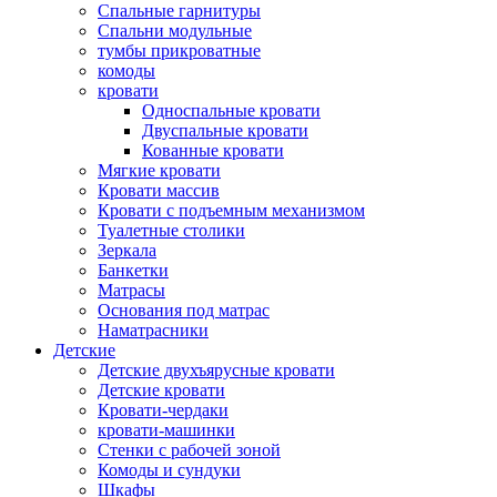
Спальные гарнитуры
Спальни модульные
тумбы прикроватные
комоды
кровати
Односпальные кровати
Двуспальные кровати
Кованные кровати
Мягкие кровати
Кровати массив
Кровати с подъемным механизмом
Туалетные столики
Зеркала
Банкетки
Матрасы
Основания под матрас
Наматрасники
Детские
Детские двухъярусные кровати
Детские кровати
Кровати-чердаки
кровати-машинки
Стенки с рабочей зоной
Комоды и сундуки
Шкафы