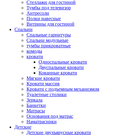
Стеллажи для гостиной
Тумбы под телевизор
Антресоли
Полки навесные
Витрины для гостиной
Спальни
Спальные гарнитуры
Спальни модульные
тумбы прикроватные
комоды
кровати
Односпальные кровати
Двуспальные кровати
Кованные кровати
Мягкие кровати
Кровати массив
Кровати с подъемным механизмом
Туалетные столики
Зеркала
Банкетки
Матрасы
Основания под матрас
Наматрасники
Детские
Детские двухъярусные кровати