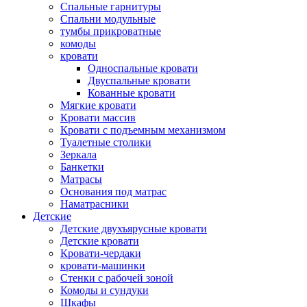
Спальные гарнитуры
Спальни модульные
тумбы прикроватные
комоды
кровати
Односпальные кровати
Двуспальные кровати
Кованные кровати
Мягкие кровати
Кровати массив
Кровати с подъемным механизмом
Туалетные столики
Зеркала
Банкетки
Матрасы
Основания под матрас
Наматрасники
Детские
Детские двухъярусные кровати
Детские кровати
Кровати-чердаки
кровати-машинки
Стенки с рабочей зоной
Комоды и сундуки
Шкафы