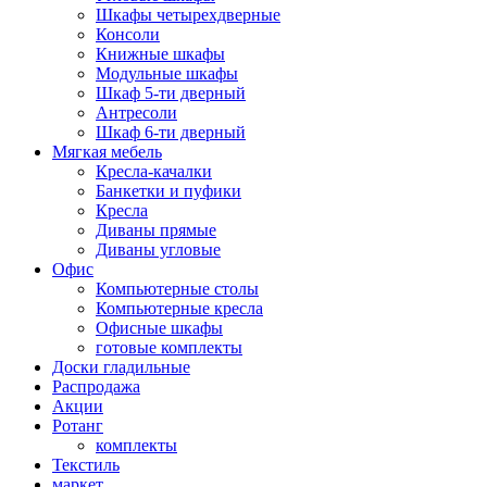
Шкафы четырехдверные
Консоли
Книжные шкафы
Модульные шкафы
Шкаф 5-ти дверный
Антресоли
Шкаф 6-ти дверный
Мягкая мебель
Кресла-качалки
Банкетки и пуфики
Кресла
Диваны прямые
Диваны угловые
Офис
Компьютерные столы
Компьютерные кресла
Офисные шкафы
готовые комплекты
Доски гладильные
Распродажа
Акции
Ротанг
комплекты
Текстиль
маркет