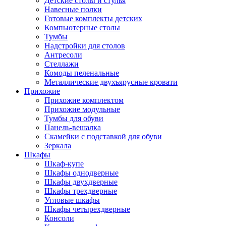
Детские столы и стулья
Навесные полки
Готовые комплекты детских
Компьютерные столы
Тумбы
Надстройки для столов
Антресоли
Стеллажи
Комоды пеленальные
Металлические двухъярусные кровати
Прихожие
Прихожие комплектом
Прихожие модульные
Тумбы для обуви
Панель-вешалка
Скамейки с подставкой для обуви
Зеркала
Шкафы
Шкаф-купе
Шкафы однодверные
Шкафы двухдверные
Шкафы трехдверные
Угловые шкафы
Шкафы четырехдверные
Консоли