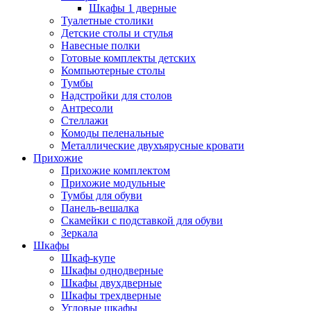
Шкафы 1 дверные
Туалетные столики
Детские столы и стулья
Навесные полки
Готовые комплекты детских
Компьютерные столы
Тумбы
Надстройки для столов
Антресоли
Стеллажи
Комоды пеленальные
Металлические двухъярусные кровати
Прихожие
Прихожие комплектом
Прихожие модульные
Тумбы для обуви
Панель-вешалка
Скамейки с подставкой для обуви
Зеркала
Шкафы
Шкаф-купе
Шкафы однодверные
Шкафы двухдверные
Шкафы трехдверные
Угловые шкафы