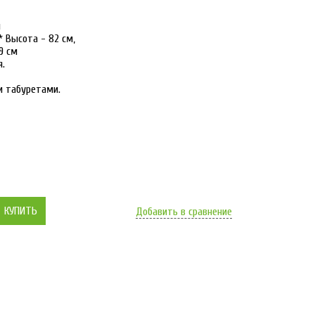
й
* Выcoта - 82 см,
9 cм
я.
и табуретами.
КУПИТЬ
Добавить в сравнение