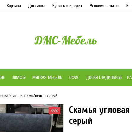
Корзина
Доставка
Купить в кредит
Условия оплаты
Ко
ДМС-Мебель
ЖИЕ
ШКАФЫ
МЯГКАЯ МЕБЕЛЬ
ОФИС
ДОСКИ ГЛАДИЛЬНЫЕ
РА
ленка 5 ясень шимо/велюр серый
Скамья угловая
35%
серый