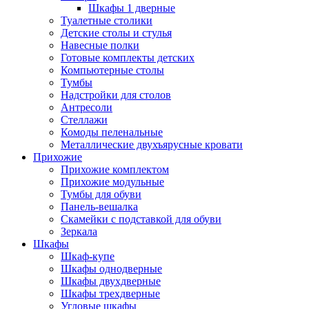
Шкафы 1 дверные
Туалетные столики
Детские столы и стулья
Навесные полки
Готовые комплекты детских
Компьютерные столы
Тумбы
Надстройки для столов
Антресоли
Стеллажи
Комоды пеленальные
Металлические двухъярусные кровати
Прихожие
Прихожие комплектом
Прихожие модульные
Тумбы для обуви
Панель-вешалка
Скамейки с подставкой для обуви
Зеркала
Шкафы
Шкаф-купе
Шкафы однодверные
Шкафы двухдверные
Шкафы трехдверные
Угловые шкафы