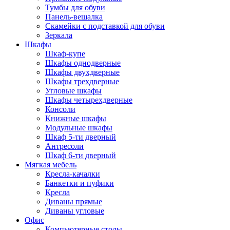
Тумбы для обуви
Панель-вешалка
Скамейки с подставкой для обуви
Зеркала
Шкафы
Шкаф-купе
Шкафы однодверные
Шкафы двухдверные
Шкафы трехдверные
Угловые шкафы
Шкафы четырехдверные
Консоли
Книжные шкафы
Модульные шкафы
Шкаф 5-ти дверный
Антресоли
Шкаф 6-ти дверный
Мягкая мебель
Кресла-качалки
Банкетки и пуфики
Кресла
Диваны прямые
Диваны угловые
Офис
Компьютерные столы