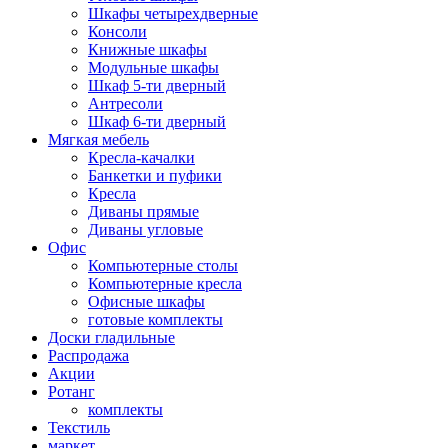
Шкафы четырехдверные
Консоли
Книжные шкафы
Модульные шкафы
Шкаф 5-ти дверный
Антресоли
Шкаф 6-ти дверный
Мягкая мебель
Кресла-качалки
Банкетки и пуфики
Кресла
Диваны прямые
Диваны угловые
Офис
Компьютерные столы
Компьютерные кресла
Офисные шкафы
готовые комплекты
Доски гладильные
Распродажа
Акции
Ротанг
комплекты
Текстиль
маркет