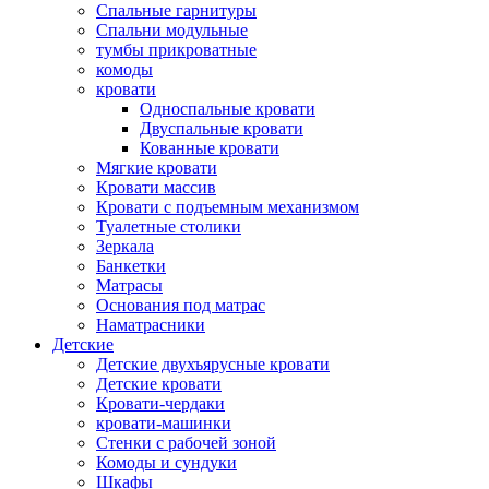
Спальные гарнитуры
Спальни модульные
тумбы прикроватные
комоды
кровати
Односпальные кровати
Двуспальные кровати
Кованные кровати
Мягкие кровати
Кровати массив
Кровати с подъемным механизмом
Туалетные столики
Зеркала
Банкетки
Матрасы
Основания под матрас
Наматрасники
Детские
Детские двухъярусные кровати
Детские кровати
Кровати-чердаки
кровати-машинки
Стенки с рабочей зоной
Комоды и сундуки
Шкафы