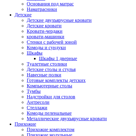
Основания под матрас
Наматрасники
Детские
Детские двухъярусные кровати
Детские кровати
Кровати-чердаки
кровати-машинки
Стенки с рабочей зоной
Комоды и сундуки
Шкафы
Шкафы 1 дверные
Туалетные столики
Детские столы и стулья
Навесные полки
Готовые комплекты детских
Компьютерные столы
Тумбы
Надстройки для столов
Антресоли
Стеллажи
Комоды пеленальные
Металлические двухъярусные кровати
Прихожие
Прихожие комплектом
Прихожие модульные