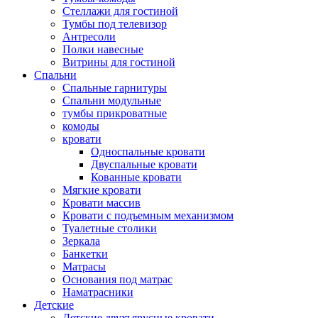
Стеллажи для гостиной
Тумбы под телевизор
Антресоли
Полки навесные
Витрины для гостиной
Спальни
Спальные гарнитуры
Спальни модульные
тумбы прикроватные
комоды
кровати
Односпальные кровати
Двуспальные кровати
Кованные кровати
Мягкие кровати
Кровати массив
Кровати с подъемным механизмом
Туалетные столики
Зеркала
Банкетки
Матрасы
Основания под матрас
Наматрасники
Детские
Детские двухъярусные кровати