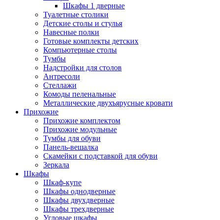
Шкафы 1 дверные
Туалетные столики
Детские столы и стулья
Навесные полки
Готовые комплекты детских
Компьютерные столы
Тумбы
Надстройки для столов
Антресоли
Стеллажи
Комоды пеленальные
Металлические двухъярусные кровати
Прихожие
Прихожие комплектом
Прихожие модульные
Тумбы для обуви
Панель-вешалка
Скамейки с подставкой для обуви
Зеркала
Шкафы
Шкаф-купе
Шкафы однодверные
Шкафы двухдверные
Шкафы трехдверные
Угловые шкафы