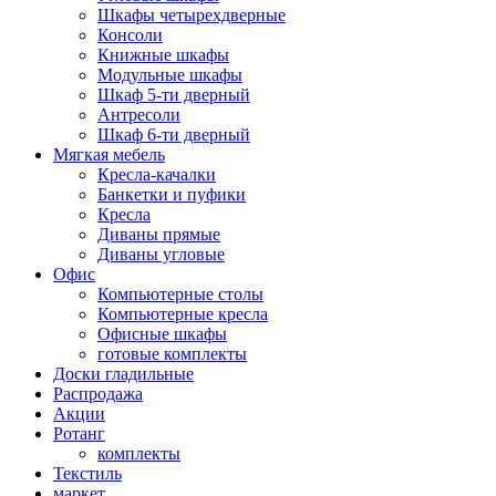
Шкафы четырехдверные
Консоли
Книжные шкафы
Модульные шкафы
Шкаф 5-ти дверный
Антресоли
Шкаф 6-ти дверный
Мягкая мебель
Кресла-качалки
Банкетки и пуфики
Кресла
Диваны прямые
Диваны угловые
Офис
Компьютерные столы
Компьютерные кресла
Офисные шкафы
готовые комплекты
Доски гладильные
Распродажа
Акции
Ротанг
комплекты
Текстиль
маркет