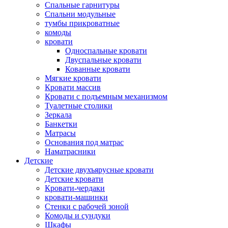
Спальные гарнитуры
Спальни модульные
тумбы прикроватные
комоды
кровати
Односпальные кровати
Двуспальные кровати
Кованные кровати
Мягкие кровати
Кровати массив
Кровати с подъемным механизмом
Туалетные столики
Зеркала
Банкетки
Матрасы
Основания под матрас
Наматрасники
Детские
Детские двухъярусные кровати
Детские кровати
Кровати-чердаки
кровати-машинки
Стенки с рабочей зоной
Комоды и сундуки
Шкафы