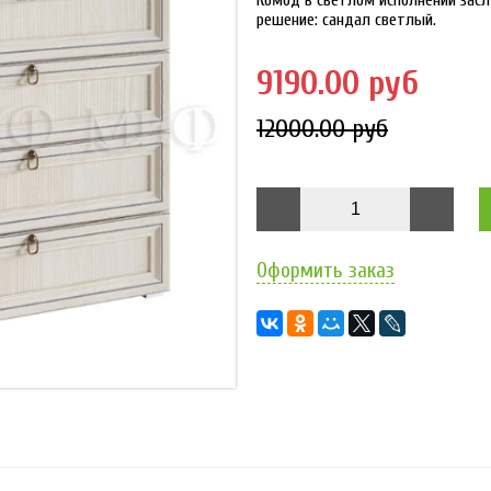
Комод в светлом исполнении зас
решение: сандал светлый.
9190.00 руб
12000.00 руб
Оформить заказ