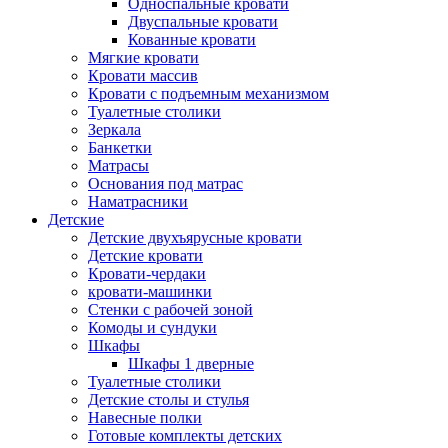
Односпальные кровати
Двуспальные кровати
Кованные кровати
Мягкие кровати
Кровати массив
Кровати с подъемным механизмом
Туалетные столики
Зеркала
Банкетки
Матрасы
Основания под матрас
Наматрасники
Детские
Детские двухъярусные кровати
Детские кровати
Кровати-чердаки
кровати-машинки
Стенки с рабочей зоной
Комоды и сундуки
Шкафы
Шкафы 1 дверные
Туалетные столики
Детские столы и стулья
Навесные полки
Готовые комплекты детских