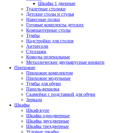
Шкафы 1 дверные
Туалетные столики
Детские столы и стулья
Навесные полки
Готовые комплекты детских
Компьютерные столы
Тумбы
Надстройки для столов
Антресоли
Стеллажи
Комоды пеленальные
Металлические двухъярусные кровати
Прихожие
Прихожие комплектом
Прихожие модульные
Тумбы для обуви
Панель-вешалка
Скамейки с подставкой для обуви
Зеркала
Шкафы
Шкаф-купе
Шкафы однодверные
Шкафы двухдверные
Шкафы трехдверные
Угловые шкафы