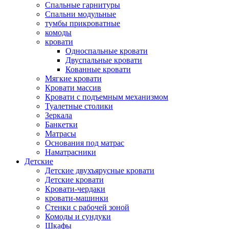
Спальные гарнитуры
Спальни модульные
тумбы прикроватные
комоды
кровати
Односпальные кровати
Двуспальные кровати
Кованные кровати
Мягкие кровати
Кровати массив
Кровати с подъемным механизмом
Туалетные столики
Зеркала
Банкетки
Матрасы
Основания под матрас
Наматрасники
Детские
Детские двухъярусные кровати
Детские кровати
Кровати-чердаки
кровати-машинки
Стенки с рабочей зоной
Комоды и сундуки
Шкафы