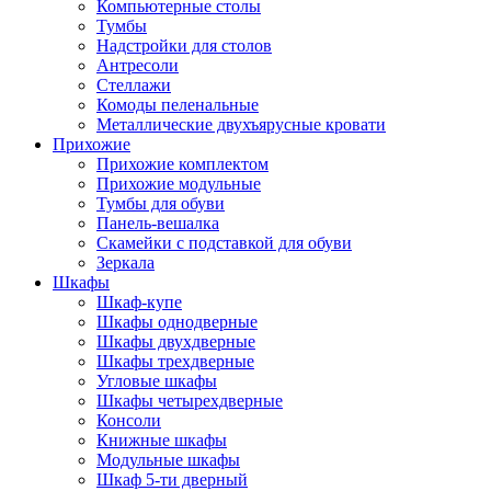
Компьютерные столы
Тумбы
Надстройки для столов
Антресоли
Стеллажи
Комоды пеленальные
Металлические двухъярусные кровати
Прихожие
Прихожие комплектом
Прихожие модульные
Тумбы для обуви
Панель-вешалка
Скамейки с подставкой для обуви
Зеркала
Шкафы
Шкаф-купе
Шкафы однодверные
Шкафы двухдверные
Шкафы трехдверные
Угловые шкафы
Шкафы четырехдверные
Консоли
Книжные шкафы
Модульные шкафы
Шкаф 5-ти дверный