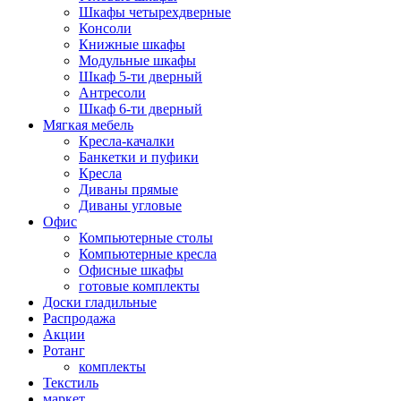
Шкафы четырехдверные
Консоли
Книжные шкафы
Модульные шкафы
Шкаф 5-ти дверный
Антресоли
Шкаф 6-ти дверный
Мягкая мебель
Кресла-качалки
Банкетки и пуфики
Кресла
Диваны прямые
Диваны угловые
Офис
Компьютерные столы
Компьютерные кресла
Офисные шкафы
готовые комплекты
Доски гладильные
Распродажа
Акции
Ротанг
комплекты
Текстиль
маркет