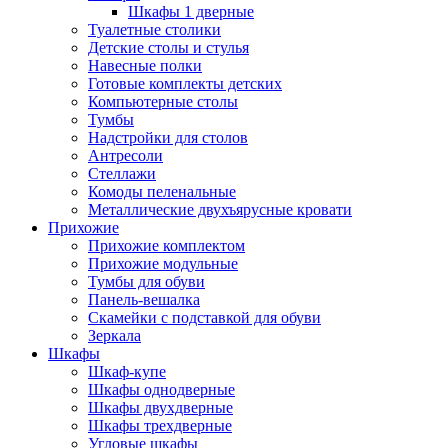
Шкафы 1 дверные
Туалетные столики
Детские столы и стулья
Навесные полки
Готовые комплекты детских
Компьютерные столы
Тумбы
Надстройки для столов
Антресоли
Стеллажи
Комоды пеленальные
Металлические двухъярусные кровати
Прихожие
Прихожие комплектом
Прихожие модульные
Тумбы для обуви
Панель-вешалка
Скамейки с подставкой для обуви
Зеркала
Шкафы
Шкаф-купе
Шкафы однодверные
Шкафы двухдверные
Шкафы трехдверные
Угловые шкафы