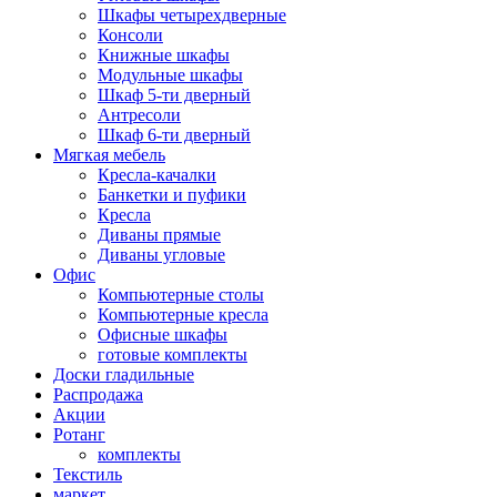
Шкафы четырехдверные
Консоли
Книжные шкафы
Модульные шкафы
Шкаф 5-ти дверный
Антресоли
Шкаф 6-ти дверный
Мягкая мебель
Кресла-качалки
Банкетки и пуфики
Кресла
Диваны прямые
Диваны угловые
Офис
Компьютерные столы
Компьютерные кресла
Офисные шкафы
готовые комплекты
Доски гладильные
Распродажа
Акции
Ротанг
комплекты
Текстиль
маркет