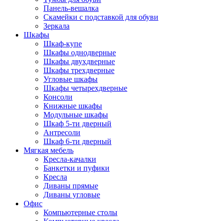
Панель-вешалка
Скамейки с подставкой для обуви
Зеркала
Шкафы
Шкаф-купе
Шкафы однодверные
Шкафы двухдверные
Шкафы трехдверные
Угловые шкафы
Шкафы четырехдверные
Консоли
Книжные шкафы
Модульные шкафы
Шкаф 5-ти дверный
Антресоли
Шкаф 6-ти дверный
Мягкая мебель
Кресла-качалки
Банкетки и пуфики
Кресла
Диваны прямые
Диваны угловые
Офис
Компьютерные столы