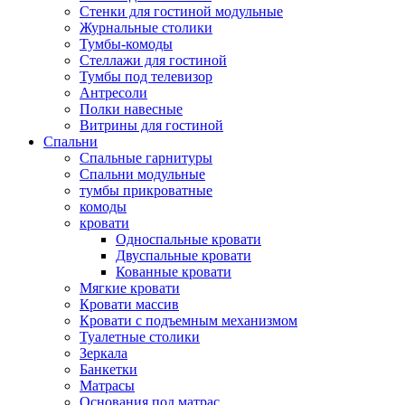
Стенки для гостиной модульные
Журнальные столики
Тумбы-комоды
Стеллажи для гостиной
Тумбы под телевизор
Антресоли
Полки навесные
Витрины для гостиной
Спальни
Спальные гарнитуры
Спальни модульные
тумбы прикроватные
комоды
кровати
Односпальные кровати
Двуспальные кровати
Кованные кровати
Мягкие кровати
Кровати массив
Кровати с подъемным механизмом
Туалетные столики
Зеркала
Банкетки
Матрасы
Основания под матрас