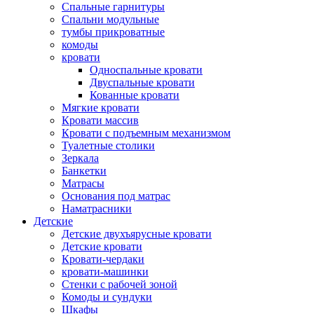
Спальные гарнитуры
Спальни модульные
тумбы прикроватные
комоды
кровати
Односпальные кровати
Двуспальные кровати
Кованные кровати
Мягкие кровати
Кровати массив
Кровати с подъемным механизмом
Туалетные столики
Зеркала
Банкетки
Матрасы
Основания под матрас
Наматрасники
Детские
Детские двухъярусные кровати
Детские кровати
Кровати-чердаки
кровати-машинки
Стенки с рабочей зоной
Комоды и сундуки
Шкафы