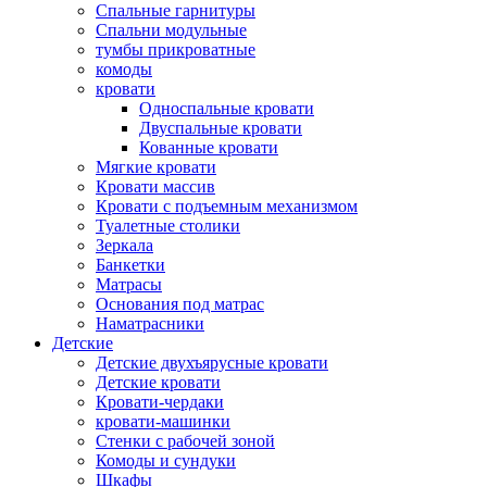
Спальные гарнитуры
Спальни модульные
тумбы прикроватные
комоды
кровати
Односпальные кровати
Двуспальные кровати
Кованные кровати
Мягкие кровати
Кровати массив
Кровати с подъемным механизмом
Туалетные столики
Зеркала
Банкетки
Матрасы
Основания под матрас
Наматрасники
Детские
Детские двухъярусные кровати
Детские кровати
Кровати-чердаки
кровати-машинки
Стенки с рабочей зоной
Комоды и сундуки
Шкафы