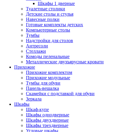
Шкафы 1 дверные
Туалетные столики
Детские столы и стулья
Навесные полки
Готовые комплекты детских
Компьютерные столы
Тумбы
Надстройки для столов
Антресоли
Стеллажи
Комоды пеленальные
Металлические двухъярусные кровати
Прихожие
Прихожие комплектом
Прихожие модульные
Тумбы для обуви
Панель-вешалка
Скамейки с подставкой для обуви
Зеркала
Шкафы
Шкаф-купе
Шкафы однодверные
Шкафы двухдверные
Шкафы трехдверные
Угловые шкафы