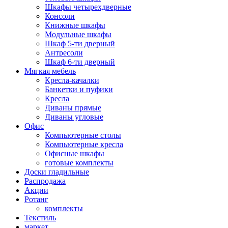
Шкафы четырехдверные
Консоли
Книжные шкафы
Модульные шкафы
Шкаф 5-ти дверный
Антресоли
Шкаф 6-ти дверный
Мягкая мебель
Кресла-качалки
Банкетки и пуфики
Кресла
Диваны прямые
Диваны угловые
Офис
Компьютерные столы
Компьютерные кресла
Офисные шкафы
готовые комплекты
Доски гладильные
Распродажа
Акции
Ротанг
комплекты
Текстиль
маркет